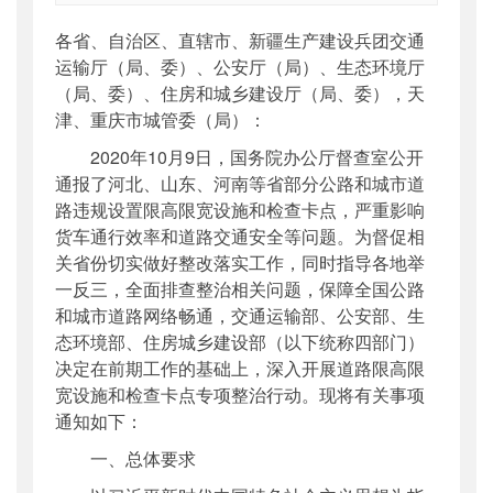
索引号
：
000019713O07/2020-02375
各省、自治区、直辖市、新疆生产建设兵团交通
公开日期
：
2020年11月12日
运输厅（局、委）、公安厅（局）、生态环境厅
主题词
：
道路;限高限宽设施;检查卡点;专项整
（局、委）、住房和城乡建设厅（局、委），天
治行动
津、重庆市城管委（局）：
机构分类
：
公路局
2020年10月9日，国务院办公厅督查室公开
主题分类
：
安全质量
通报了河北、山东、河南等省部分公路和城市道
公文类型
：
部函
路违规设置限高限宽设施和检查卡点，严重影响
货车通行效率和道路交通安全等问题。为督促相
关省份切实做好整改落实工作，同时指导各地举
一反三，全面排查整治相关问题，保障全国公路
和城市道路网络畅通，交通运输部、公安部、生
态环境部、住房城乡建设部（以下统称四部门）
决定在前期工作的基础上，深入开展道路限高限
宽设施和检查卡点专项整治行动。现将有关事项
通知如下：
一、总体要求