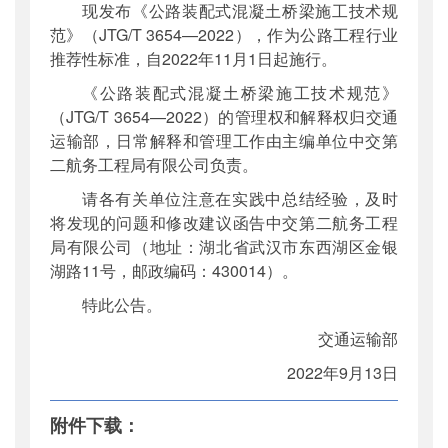
现发布《公路装配式混凝土桥梁施工技术规
公开日期
：
2022年09月30日
范》（JTG/T 3654—2022），作为公路工程行业
主题词
：
混凝土桥梁施工;技术规范
推荐性标准，自2022年11月1日起施行。
机构分类
：
公路局
《公路装配式混凝土桥梁施工技术规范》
主题分类
：
标准
（JTG/T 3654—2022）的管理权和解释权归交通
公文类型
：
部公告通告
运输部，日常解释和管理工作由主编单位中交第
二航务工程局有限公司负责。
请各有关单位注意在实践中总结经验，及时
将发现的问题和修改建议函告中交第二航务工程
局有限公司（地址：湖北省武汉市东西湖区金银
湖路11号，邮政编码：430014）。
特此公告。
交通运输部
2022年9月13日
附件下载：