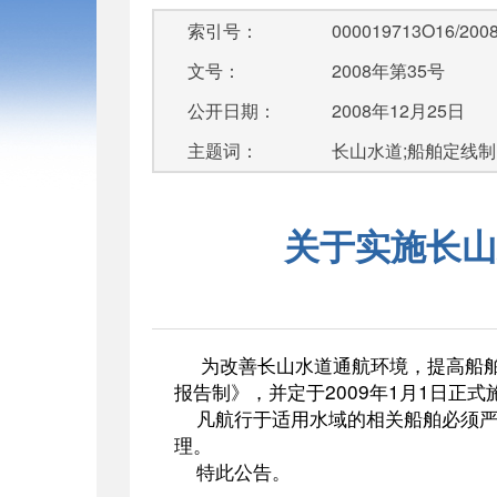
索引号：
000019713O16/2008
文号：
2008年第35号
公开日期：
2008年12月25日
主题词：
长山水道;船舶定线制
关于实施长山
为改善长山水道通航环境，提高船
报告制》，并定于
2009
年
1
月
1
日
正式
凡航行于适用水域的相关船舶必须
理。
特此公告。