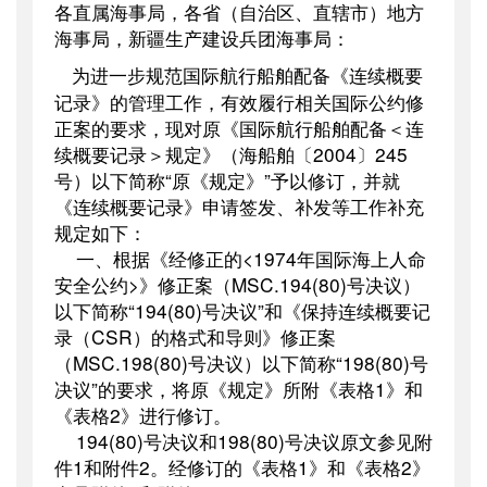
各直属海事局，各省（自治区、直辖市）地方
公开日期
：
2009年01月08日
海事局，新疆生产建设兵团海事局：
主题词
：
船舶;配备;记录;通知
为进一步规范国际航行船舶配备《连续概要
机构分类
：
海事局
记录》的管理工作，有效履行相关国际公约修
主题分类
：
安全质量
正案的要求，现对原《国际航行船舶配备＜连
公文类型
：
其他
续概要记录＞规定》（海船舶〔
2004
〕
245
号）以下简称“原《规定》”予以修订，并就
《连续概要记录》申请签发、补发等工作补充
规定如下：
一、根据《经修正的
<1974
年国际海上人命
安全公约
>
》修正案（
MSC.194(80)
号决议）
以下简称“
194(80)
号决议”和《保持连续概要记
录（
CSR
）的格式和导则》修正案
（
MSC.198(80)
号决议）以下简称“
198(80)
号
决议”的要求，将原《规定》所附《表格
1
》和
《表格
2
》进行修订。
194(80)
号决议和
198(80)
号决议原文参见附
件
1
和附件
2
。经修订的《表格
1
》和《表格
2
》