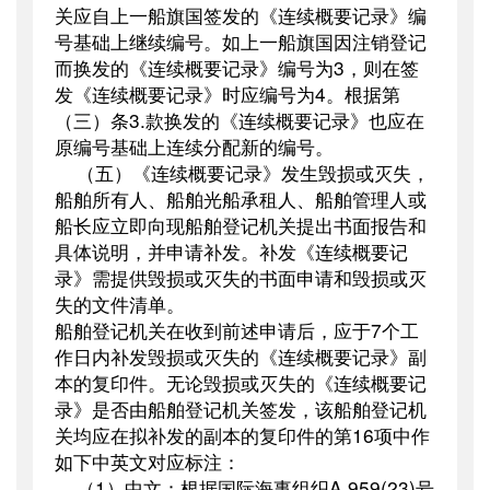
关应自上一船旗国签发的《连续概要记录》编
号基础上继续编号。如上一船旗国因注销登记
而换发的《连续概要记录》编号为
3
，则在签
发《连续概要记录》时应编号为
4
。根据第
（三）条
3.
款换发的《连续概要记录》也应在
原编号基础上连续分配新的编号。
（五）《连续概要记录》发生毁损或灭失，
船舶所有人、船舶光船承租人、船舶管理人或
船长应立即向现船舶登记机关提出书面报告和
具体说明，并申请补发。补发《连续概要记
录》需提供毁损或灭失的书面申请和毁损或灭
失的文件清单。
船舶登记机关在收到前述申请后，应于
7
个工
作日内补发毁损或灭失的《连续概要记录》副
本的复印件。无论毁损或灭失的《连续概要记
录》是否由船舶登记机关签发，该船舶登记机
关均应在拟补发的副本的复印件的第
16
项中作
如下中英文对应标注：
（
1
）中文：根据国际海事组织
A.959(23)
号