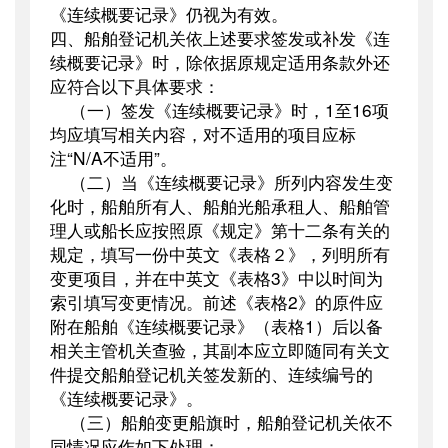
《连续概要记录》仍视为有效。
四、船舶登记机关依上述要求签发或补发《连
续概要记录》时，除依据原规定适用条款外还
应符合以下具体要求：
（一）签发《连续概要记录》时，
1
至
16
项
均应填写相关内容，对不适用的项目应标
注“
N/A
不适用”。
（二）当《连续概要记录》所列内容发生变
化时，船舶所有人、船舶光船承租人、船舶管
理人或船长应按照原《规定》第十二条有关的
规定，填写一份中英文《表格２》，列明所有
变更项目，并在中英文《表格
3
》中以时间为
索引填写变更情况。前述《表格
2
》的原件应
附在船舶《连续概要记录》（表格
1
）后以备
相关主管机关查验，其副本应立即随同有关文
件提交船舶登记机关签发新的、连续编号的
《连续概要记录》。
（三）船舶变更船旗时，船舶登记机关依不
同情况应作如下处理：