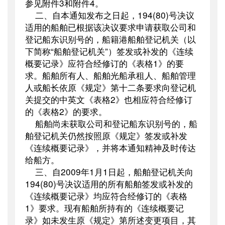
参见附件
3
和附件
4
。
二、自本通知发布之日起，
194(80)
号决议
适用的船舶已根据该决议要求申请获取公司和
登记船东识别号的，船籍港船舶登记机关（以
下简称“船舶登记机关”）签发或补发的《连续
概要记录》应符合经修订的《表格
1
》的要
求。船舶所有人、船舶光船承租人、船舶管理
人或船长依原《规定》第十二条要求向登记机
关提交的中英文《表格
2
》也相应符合经修订
的《表格
2
》的要求。
船舶尚未获取公司和登记船东识别号的，船
舶登记机关仍然按照原《规定》签发或补发
《连续概要记录》，并将本通知精神及时传达
给船方。
三、自
2009
年
1
月
1
日
起，船舶登记机关向
194(80)
号决议适用的所有船舶签发或补发的
《连续概要记录》均应符合经修订的《表格
1
》要求。现有船舶所持有的《连续概要记
录》如未发生原《规定》第所述变更项目，其