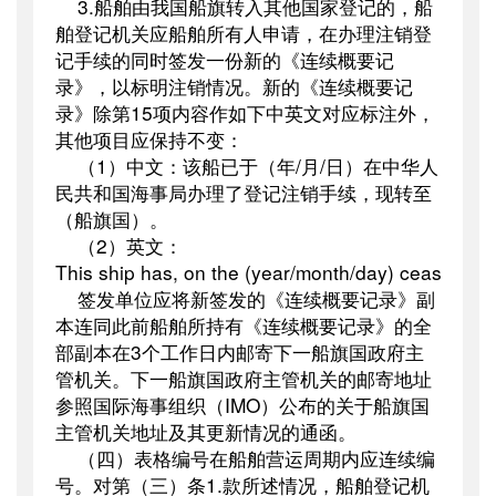
3.
船舶由我国船旗转入其他国家登记的，船
舶登记机关应船舶所有人申请，在办理注销登
记手续的同时签发一份新的《连续概要记
录》，以标明注销情况。新的《连续概要记
录》除第
15
项内容作如下中英文对应标注外，
其他项目应保持不变：
（
1
）中文：该船已于（年
/
月
/
日）在中华人
民共和国海事局办理了登记注销手续，现转至
（船旗国）。
（
2
）英文：
This ship has, on the (year/month/day) ceased to fl
签发单位应将新签发的《连续概要记录》副
本连同此前船舶所持有《连续概要记录》的全
部副本在
3
个工作日内邮寄下一船旗国政府主
管机关。下一船旗国政府主管机关的邮寄地址
参照国际海事组织（
IMO
）公布的关于船旗国
主管机关地址及其更新情况的通函。
（四）表格编号在船舶营运周期内应连续编
号。对第（三）条
1.
款所述情况，船舶登记机