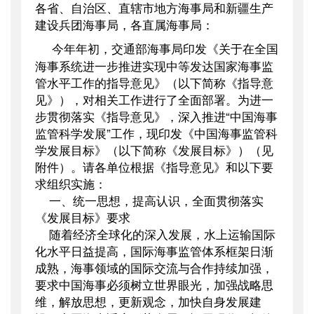
各省、自治区、直辖市地方海事局和新疆生产
公开日期
：
2009年01月19日
建设兵团海事局，各直属海事局：
主题词
：
海事贯彻目标通知
今年年初，交通部海事局印发《关于在全国
机构分类
：
海事局
海事系统进一步推进实现中等发达国家海事监
主题分类
：
安全质量
管水平工作的指导意见》（以下简称《指导意
公文类型
：
其他
见》），对相关工作进行了全面部署。为进一
步贯彻落实《指导意见》，深入推进“中国海事
监管科学发展”工作，现印发《中国海事监管科
学发展目标》（以下简称《发展目标》）（见
附件）。请各单位根据《指导意见》和以下要
求组织实施：
一、统一思想，提高认识，全面贯彻落实
《发展目标》要求
随着经济全球化的深入发展，水上运输国际
化水平日益提高，国际海事监管体系框架日渐
成熟，海事领域的国际交流与合作持续加强，
要求中国海事必须树立世界眼光，加强战略思
维，解放思想，更新观念，加快自身发展建