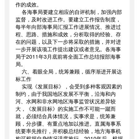
作的成效。
各海事局要建立相应的自评机制，加强内部
监督，及时改进工作。要建立工作报告制度，
每半年向部海事局汇报工作进展情况、推进过
程、思路、措施和成效，分析取得的经验、存
在的问题，以及下一步将采取的措施，并对进
一步开展该项工作提出建议或者意见。各海事
局于
2011
年
3
月底前将全面工作总结报部海事
局。
六、着眼全局，统筹兼顾，循序渐进开展达
标工作
实现《发展目标》，会受到多种客观因素的
制约，由于我国地区发展不平衡，沿海和内
河、水网和非水网地区海事监管状况差异较
大，《发展目标》的实施工作不可能一蹴而
就，必须结合具体情况，实事求是，统筹兼
顾，分步骤、有重点地加以推进。直属海事系
统要率先推行，并积极总结经验，地方海事机
构可根据自身情况适度推行。
2010
年后，根据