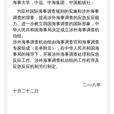
海事大学，中远、中海集团，中国船级社：
主题词
：
涉外海事调查聘任通知
为应对国际海事调查规则的实施和涉外海事
机构分类
：
海事局
调查的需要，提高涉外海事调查的应急反应能
主题分类
：
安全质量
力，进一步树立我国海事调查的国际形象，中
公文类型
：
其他
华人民共和国海事局决定成立涉外海事调查机
动组。
涉外海事调查机动组由海事调查官和海事调查
专家组成（名单附后），在中华人民共和国海
事局的领导下，开展涉外海事调查处理和应急
反应工作。涉外海事调查机动组的工作程序及
应急反应机制另行制定。
二○○八年
十月二十二日