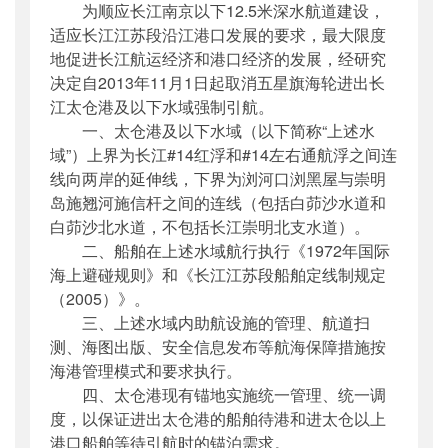
为顺应长江南京以下12.5米深水航道建设，
公开日期
：
2013年10月16日
适应长江江苏段沿江港口发展的要求，最大限度
主题词
：
五星旗海轮;长江太仓港;强制;引航
地促进长江航运经济和港口经济的发展，经研究
机构分类
：
海事局
决定自2013年11月1日起取消五星旗海轮进出长
主题分类
：
安全质量
江太仓港及以下水域强制引航。
公文类型
：
部公告通告
一、太仓港及以下水域（以下简称“上述水
域”）上界为长江#14红浮和#14左右通航浮之间连
线向两岸的延伸线，下界为浏河口浏黑屋与崇明
岛施翘河施信杆之间的连线（包括白茆沙水道和
白茆沙北水道，不包括长江崇明北支水道）。
二、船舶在上述水域航行执行《1972年国际
海上避碰规则》和《长江江苏段船舶定线制规定
（2005）》。
三、上述水域内助航设施的管理、航道扫
测、海图出版、安全信息发布等航海保障措施按
海港管理模式和要求执行。
四、太仓港现有锚地实施统一管理、统一调
度，以保证进出太仓港的船舶待港和进太仓以上
港口船舶等待引航时的锚泊需求。