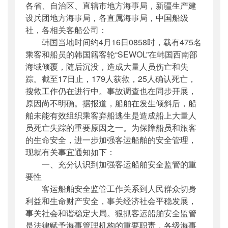
各省、自治区、直辖市地方海事局，新疆生产建
公开日期
：
2014年04月22日
设兵团地方海事局，各直属海事局，中国船级
主题词
：
客运;船舶;安全;监管
社，各相关客船公司：
机构分类
：
海事局
韩国当地时间约4月16日0858时，载有475名
主题分类
：
安全质量
乘客和船员的韩国籍客轮“SEWOL”在韩国西南部
公文类型
：
部明电或部办公厅明电
海域倾覆，随后沉没，造成大量人员伤亡和失
踪。截至17日止，179人获救，25人确认死亡，
搜救工作仍在进行中。事故调查也在同步开展，
原因尚不明确。据报道，船舶在发生倾斜后，船
舶未能有效组织乘客弃船逃生是造成船上大量人
员死亡失踪的重要原因之一。为保障船员和旅客
的生命安全，进一步加强客运船舶的安全管理，
现就有关事宜通知如下：
一、充分认识到加强客运船舶安全监管的重
要性
客运船舶安全监管工作关系到人民群众切身
利益和生命财产安全，事关经济社会平稳发展，
事关社会和谐稳定大局。狠抓客运船舶安全监管
是法律赋予海事管理机构的重要职责，各级海事