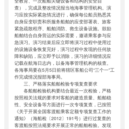
全教育、一次船舶关键设备和结构的安全自
查），完成及整改情况报当地海事管理机构。演
习应按实际紧急情况进行，确保每位船员熟悉其
自身应变职责和所服务船舶的应变部署表、旅客
紧急疏散程序、船舶消防、救生设备设施。鼓励
船舶结合自身营运的实际需要，邀请乘客参与应
急演习。演习结束后应立即将演习过程中使用过
的设施设备恢复完好，演习过程中发现的任何故
障和缺陷，应立即予以消除，演习的详细情况应
记载在航海日志内，以备海事管理机构的核查。
各海事局要在5月5日前将辖区客船公司“三个一”工
作完成情况报部海事局。
三、严格落实船舶检验专项复查要求
各船舶检验机构要结合最近一次检验，严格
按照相关法规的要求对客船的建造质量、船舶稳
性、安全设备等方面进行一次专项复查，已按照
《关于开展全国客渡船乘客定额专项复查工作的
通知》（海船检〔2012〕191号）进行过复查的
客渡船按照法规要求开展正常的船舶检验。发现