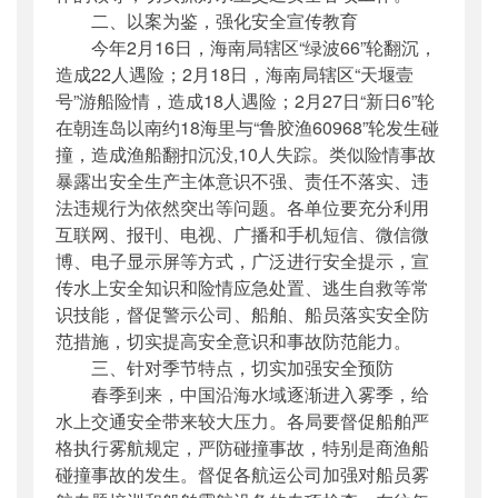
二、以案为鉴，强化安全宣传教育
今年2月16日，海南局辖区“绿波66”轮翻沉，
造成22人遇险；2月18日，海南局辖区“天堰壹
号”游船险情，造成18人遇险；2月27日“新日6”轮
在朝连岛以南约18海里与“鲁胶渔60968”轮发生碰
撞，造成渔船翻扣沉没,10人失踪。类似险情事故
暴露出安全生产主体意识不强、责任不落实、违
法违规行为依然突出等问题。各单位要充分利用
互联网、报刊、电视、广播和手机短信、微信微
博、电子显示屏等方式，广泛进行安全提示，宣
传水上安全知识和险情应急处置、逃生自救等常
识技能，督促警示公司、船舶、船员落实安全防
范措施，切实提高安全意识和事故防范能力。
三、针对季节特点，切实加强安全预防
春季到来，中国沿海水域逐渐进入雾季，给
水上交通安全带来较大压力。各局要督促船舶严
格执行雾航规定，严防碰撞事故，特别是商渔船
碰撞事故的发生。督促各航运公司加强对船员雾