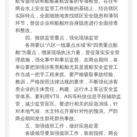
航专题培训和船舶雾航设备的专项检查。在往年
两会水上安全监管工作经验的基础上，结合辖区
实际特点，全面细致地查找辖区安全隐患和薄弱
环节，督促企业和船舶对自身隐患进行全面排查
和整改。
四、狠抓监管重点，强化现场监管
各局要以“六区一线重点水域”和“四类重点船
舶”为重点，增派现场执法力量，督促落实安全管
理措施，强化事中和事后监督。在两会期间，各
单位要把加强涉客类船舶尤其是渡船安全监管工
作当成一把手工程来抓。要严格吸取事故经验、
教训，严格按照法律法规的要求，不断强化涉客
类企业的主体责任，构建、运行水上客运安全监
管体系。要利用VTS、AIS等科技信息手段辅助监
管，减少监管盲区。要进行相关的应急演练，针
对本地气候、水文特点开展针对性的预演。严防
两会期间发生群死群伤事故。
五、加强值班工作，做好应急处置
各级领导要加强值班工作，靠前指挥。两会