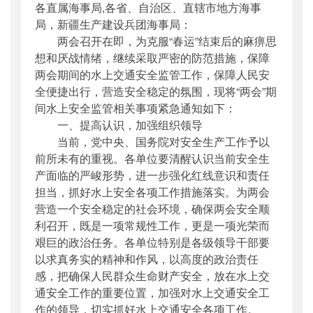
各直属海事局,各省、自治区、直辖市地方海事
公开日期
：
2016年03月02日
局，新疆生产建设兵团海事局：
主题词
：
水上交通;安全监管
两会召开在即，为克服“春运”结束后的麻痹思
机构分类
：
海事局
想和厌战情绪，继续采取严密的防范措施，保障
主题分类
：
安全质量
两会期间的水上交通安全监管工作，保障人民安
公文类型
：
部明电或部办公厅明电
全便捷出行，营造安全稳定的氛围，现将“两会”期
间水上安全监管相关事项紧急通知如下：
一、提高认识，加强组织领导
当前，党中央、国务院对安全生产工作予以
前所未有的重视。各单位要清醒认识当前安全生
产面临的严峻形势，进一步强化红线意识和责任
担当，抓好水上安全各项工作措施落实。为两会
营造一个安全稳定的社会环境，确保两会安全顺
利召开，既是一项常规性工作，更是一项光荣而
艰巨的政治任务。各单位特别是各级领导干部要
以求真务实的精神和作风，以高度的政治责任
感，把确保人民群众生命财产安全，放在水上交
通安全工作的重要位置，加强对水上交通安全工
作的领导，切实抓好水上交通安全各项工作。