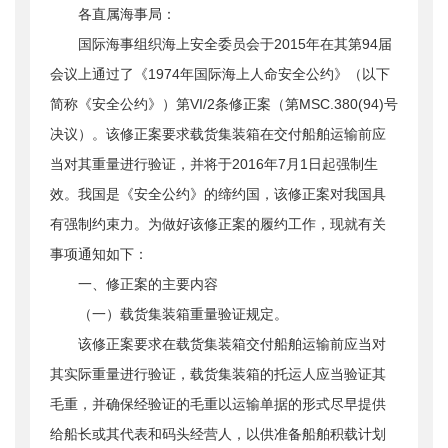
各直属海事局：
公开日期
：
2016年06月06日
国际海事组织海上安全委员会于2015年在其第94届
主题词
：
海上任人公约;集装箱;
机构分类
：
海事局
会议上通过了《1974年国际海上人命安全公约》（以下
主题分类
：
安全质量
简称《安全公约》）第VI/2条修正案（第MSC.380(94)号
公文类型
：
部文件
决议）。该修正案要求载货集装箱在交付船舶运输前应
当对其重量进行验证，并将于2016年7月1日起强制生
效。我国是《安全公约》的缔约国，该修正案对我国具
有强制约束力。为做好该修正案的履约工作，现就有关
事项通知如下：
一、修正案的主要内容
（一）载货集装箱重量验证规定。
该修正案要求在载货集装箱交付船舶运输前应当对
其实际重量进行验证，载货集装箱的托运人应当验证其
毛重，并确保经验证的毛重以运输单据的形式尽早提供
给船长或其代表和码头经营人，以供准备船舶积载计划