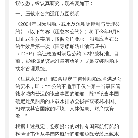
议收悉，经认真研究，现答复如下：
一、压载水公约适用范围说明
《
2004
年国际船舶压载水及沉积物控制与管理公
约》（以下简称《压载水公约》）将于今年
9
月
8
日正式生效实施，按照公约要求，船舶应当在公
约生效后第一次《国际船舶防止油污证书》
（
IOPP
）换证检验时满足公约
D-2
排放标准。目
前，能够满足该标准最有效的方式是安装船舶压
载水管理系统。
《压载水公约》第
3
条规定了何种船舶应当满足公
约要求，即：“本公约不适用于仅在某一当事国管
辖水域内营运的该当事国的船舶，除非该当事国
确定此类船舶的压载水排放会损害或破坏本国、
相邻或其它国家的环境、人体健康、财产或资
源。”
根据上述规定，您所提出的对持有国际航行船舶
检验证书但从事国内航行的船舶免除安装压载水