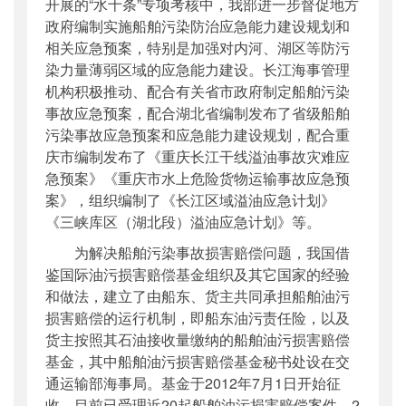
开展的“水十条”专项考核中，我部进一步督促地方
政府编制实施船舶污染防治应急能力建设规划和
相关应急预案，特别是加强对内河、湖区等防污
染力量薄弱区域的应急能力建设。长江海事管理
机构积极推动、配合有关省市政府制定船舶污染
事故应急预案，配合湖北省编制发布了省级船舶
污染事故应急预案和应急能力建设规划，配合重
庆市编制发布了《重庆长江干线溢油事故灾难应
急预案》《重庆市水上危险货物运输事故应急预
案》，组织编制了《长江区域溢油应急计划》
《三峡库区（湖北段）溢油应急计划》等。
为解决船舶污染事故损害赔偿问题，我国借
鉴国际油污损害赔偿基金组织及其它国家的经验
和做法，建立了由船东、货主共同承担船舶油污
损害赔偿的运行机制，即船东油污责任险，以及
货主按照其石油接收量缴纳的船舶油污损害赔偿
基金，其中船舶油污损害赔偿基金秘书处设在交
通运输部海事局。基金于2012年7月1日开始征
收，目前已受理近20起船舶油污损害赔偿案件，2