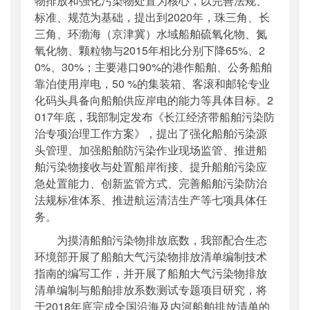
物排放和强化污染物处置为核心，以完善法规、
标准、规范为基础，提出到2020年，珠三角、长
三角、环渤海（京津冀）水域船舶硫氧化物、氮
氧化物、颗粒物与2015年相比分别下降65%、2
0%、30%；主要港口90%的港作船舶、公务船舶
靠泊使用岸电，50 %的集装箱、客滚和邮轮专业
化码头具备向船舶供应岸电的能力等具体目标。2
017年底，我部制定发布《长江经济带船舶污染防
治专项治理工作方案》，提出了强化船舶污染源
头管理、加强船舶防污染作业现场监管、推进船
舶污染物接收与处置船岸衔接、提升船舶污染应
急处置能力、创新监管方式、完善船舶污染防治
法规标准体系、推进航运清洁生产等七项具体任
务。
为摸清船舶污染物排放底数，我部配合生态
环境部开展了船舶大气污染物排放清单编制技术
指南的编写工作，并开展了船舶大气污染物排放
清单编制与船舶排放系数测试专题项目研究，将
于2018年底完成全国沿海及内河船舶排放清单的