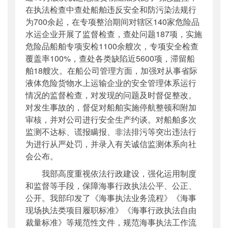
在执法检查中查处船舶违反安全和防污染法规行
为700余起，在专项整治期间对辖区140家危险品
水运企业开展了监督检查，查处问题187项，实施
危险品船舶专项安检1100余艘次，专项安全检查
覆盖率100%，查处各类缺陷近5600项，滞留船
舶18艘次。在船公司管理方面，加强对从事省际
液体危险货物水上运输企业的安全管理体系运行
情况的监督检查，对发现的问题及时督促整改。
对发生事故的，督促对船舶实施停航整顿和附加
审核，并对公司进行安全生产约谈。对船舶多次
监测不达标、谎报瞒报、非法排污等突出违法行
为进行从严处罚，并录入有关诚信监测体系向社
会公布。
我部高度重视依法行政建设，强化运用制度
和监督等手段，保障海事行政执法公平、公正、
公开。我部印发了《海事执法业务流程》《海事
现场执法类项目履职标准》《海事行政执法自由
裁量标准》等规范性文件，规范海事执法工作流