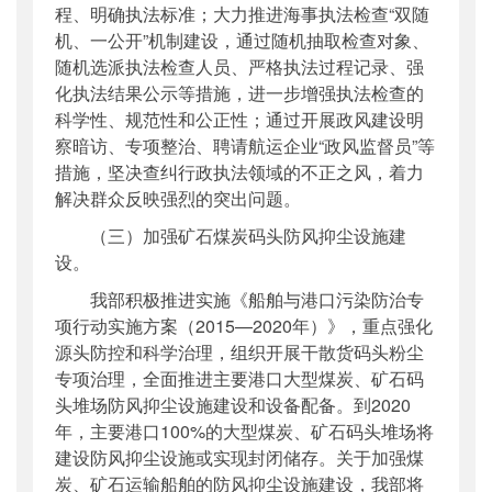
程、明确执法标准；大力推进海事执法检查“双随
机、一公开”机制建设，通过随机抽取检查对象、
随机选派执法检查人员、严格执法过程记录、强
化执法结果公示等措施，进一步增强执法检查的
科学性、规范性和公正性；通过开展政风建设明
察暗访、专项整治、聘请航运企业“政风监督员”等
措施，坚决查纠行政执法领域的不正之风，着力
解决群众反映强烈的突出问题。
（三）加强矿石煤炭码头防风抑尘设施建
设。
我部积极推进实施《船舶与港口污染防治专
项行动实施方案（2015—2020年）》，重点强化
源头防控和科学治理，组织开展干散货码头粉尘
专项治理，全面推进主要港口大型煤炭、矿石码
头堆场防风抑尘设施建设和设备配备。到2020
年，主要港口100%的大型煤炭、矿石码头堆场将
建设防风抑尘设施或实现封闭储存。关于加强煤
炭、矿石运输船舶的防风抑尘设施建设，我部将