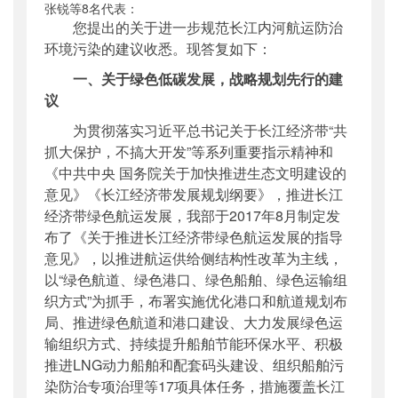
张锐等8名代表：
公开日期
：
2018年06月26日
您提出的关于进一步规范长江内河航运防治
主题词
：
十三届全国人大一次会议;建议答复函
环境污染的建议收悉。现答复如下：
机构分类
：
海事局
一、关于绿色低碳发展，战略规划先行的建
主题分类
：
公众参与
议
公文类型
：
其他
为贯彻落实习近平总书记关于长江经济带“共
抓大保护，不搞大开发”等系列重要指示精神和
《中共中央
国务院关于加快推进生态文明建设的
意见》《长江经济带发展规划纲要》，推进长江
经济带绿色航运发展，我部于2017年8月制定发
布了《关于推进长江经济带绿色航运发展的指导
意见》，以推进航运供给侧结构性改革为主线，
以“绿色航道、绿色港口、绿色船舶、绿色运输组
织方式”为抓手，布署实施优化港口和航道规划布
局、推进绿色航道和港口建设、大力发展绿色运
输组织方式、持续提升船舶节能环保水平、积极
推进LNG动力船舶和配套码头建设、组织船舶污
染防治专项治理等17项具体任务，措施覆盖长江