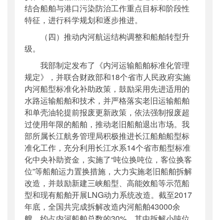
结合船舶与港口污染防治工作重点目标和阶段性
特征，进行科学规划和逐步推进。
（四）推动内河航运结构调整和船舶转型升
级。
我部制定发布了《内河运输船舶标准化管理
规定》，并联合财政部和18个省市人民政府实施
内河船型标准化补助政策，鼓励采用先进适用的
水路运输船舶和技术，并严格落实老旧运输船舶
和单壳油轮提前报废更新政策，依法强制报废超
过使用年限的船舶，推动老旧船舶退出市场。我
部所属长江航务管理局积极推进长江船舶船型标
准化工作，充分利用长江水系14个省市船型标准
化中央补助资金，实施了“吨位换吨位，客位换客
位”等船舶运力置换措施，大力实施老旧船舶拆解
改造，并鼓励新建三峡船型、高能效船等示范船
型和现有船舶开展LNG动力系统改造。截至2017
年底，全国共完成拆解改造内河船舶43000余
艘，约占内河船舶总数的30%，其中拆解小吨位