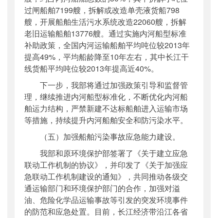
过闸船舶7199艘，拆解或改造单壳液货船798
艘，开展船舶生活污水系统改造22060艘，拆解
老旧运输船舶13776艘。通过实施内河船型标准
补助政策，全国内河运输船舶平均吨位较2013年
提高49%，平均船龄降至10年左右，其中长江干
线货船平均吨位较2013年提高近40%。
下一步，我部将通过加强政策引导和监督管
理，继续推进内河船型标准化，不断优化内河船
舶运力结构，严禁新建不达标船舶进入运输市场
等措施，持续提升内河船舶安全和防污染水平。
（五）加强船舶污染事故应急能力建设。
我部和原环境保护部签署了《关于建立应急
联动工作机制的协议》，并印发了《关于加强应
急联动工作机制建设的通知》，共同推动各级交
通运输部门和环境保护部门的合作，加强对溢
油、危险化学品运输事故等引发的突发环境事件
的防范和应急处置。目前，长江经济带沿江各省