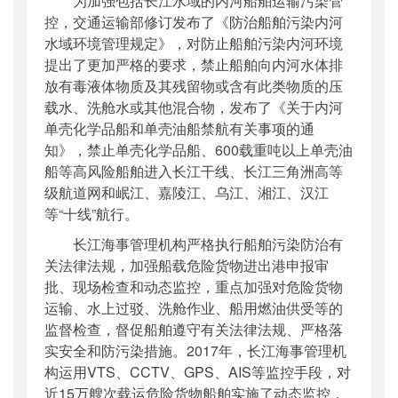
为加强包括长江水域的内河船舶运输污染管
控，交通运输部修订发布了《防治船舶污染内河
水域环境管理规定》，对防止船舶污染内河环境
提出了更加严格的要求，禁止船舶向内河水体排
放有毒液体物质及其残留物或含有此类物质的压
载水、洗舱水或其他混合物，发布了《关于内河
单壳化学品船和单壳油船禁航有关事项的通
知》，禁止单壳化学品船、600载重吨以上单壳油
船等高风险船舶进入长江干线、长江三角洲高等
级航道网和岷江、嘉陵江、乌江、湘江、汉江
等“十线”航行。
长江海事管理机构严格执行船舶污染防治有
关法律法规，加强船载危险货物进出港申报审
批、现场检查和动态监控，重点加强对危险货物
运输、水上过驳、洗舱作业、船用燃油供受等的
监督检查，督促船舶遵守有关法律法规、严格落
实安全和防污染措施。2017年，长江海事管理机
构运用VTS、CCTV、GPS、AIS等监控手段，对
近15万艘次载运危险货物船舶实施了动态监控，