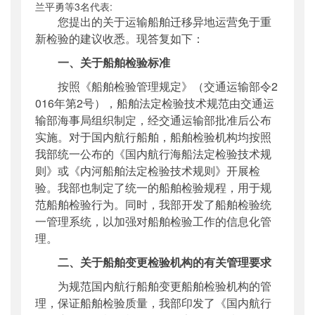
兰平勇等
3
名代表
:
公开日期
：
2018年05月30日
您提出的关于运输船舶迁移异地运营免于重
主题词
：
十三届全国人大一次会议;建议答复函
新检验的建议收悉。现答复如下：
机构分类
：
海事局
一、关于船舶检验标准
主题分类
：
公众参与
按照《船舶检验管理规定》（交通运输部令
2
公文类型
：
其他
016
年第
2
号），船舶法定检验技术规范由交通运
输部海事局组织制定，经交通运输部批准后公布
实施。对于国内航行船舶，船舶检验机构均按照
我部统一公布的《国内航行海船法定检验技术规
则》或《内河船舶法定检验技术规则》开展检
验。我部也制定了统一的船舶检验规程，用于规
范船舶检验行为。同时，我部开发了船舶检验统
一管理系统，以加强对船舶检验工作的信息化管
理。
二、关于船舶变更检验机构的有关管理要求
为规范国内航行船舶变更船舶检验机构的管
理，保证船舶检验质量，我部印发了《国内航行