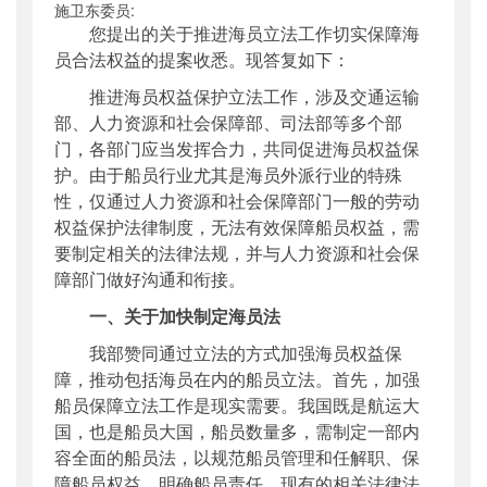
施卫东委员:
公开日期
：
2018年06月25日
您提出的关于推进海员立法工作切实保障海
主题词
：
政协十三届全国委员会第一次会议;提
员合法权益的提案收悉。现答复如下：
案答复
推进海员权益保护立法工作，涉及交通运输
机构分类
：
海事局
部、人力资源和社会保障部、司法部等多个部
主题分类
：
公众参与
门，各部门应当发挥合力，共同促进海员权益保
公文类型
：
其他
护。由于船员行业尤其是海员外派行业的特殊
性，仅通过人力资源和社会保障部门一般的劳动
权益保护法律制度，无法有效保障船员权益，需
要制定相关的法律法规，并与人力资源和社会保
障部门做好沟通和衔接。
一、关于加快制定海员法
我部赞同通过立法的方式加强海员权益保
障，推动包括海员在内的船员立法。首先，加强
船员保障立法工作是现实需要。我国既是航运大
国，也是船员大国，船员数量多，需制定一部内
容全面的船员法，以规范船员管理和任解职、保
障船员权益、明确船员责任。现有的相关法律法