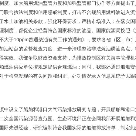
制度、加大船用燃油监管力度和加强监管部门协作等方面提出了
门联合执法制度和信用惩戒制度，打击不合规船用燃料油进入流
了水上加油相关条款，强化环保要求，严格市场准入；在落实国
理制度，督促企业经营符合国家标准的油品。国家能源局按照《加
不大于10ppm普通柴油有关工作的通知》，要求各省（区、市
加油站点的监督检查力度，进一步清理整治非法炼油调油窝点、
得实效。我部争取财政资金支持，为排放控制区有关海事管理机
舶燃油供应单位按规定提供合规燃油；同时，我部还通过船舶安
对于检查发现的有关问题和纠正、处罚情况录入信息系统予以跟
项中设立了船舶和港口大气污染排放研究专题，开展船舶和港口
二次全国污染源普查范围。生态环境部正在会同我部开展船舶和
国际先进经验，研究编制符合我国实际的船舶排放清单，制定船