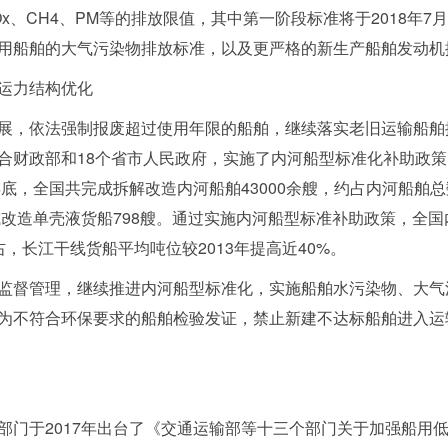
Ox、CH4、PM等的排放限值，其中第一阶段标准将于2018年
用船舶的大气污染物排放标准，以及更严格的新生产船舶发动机
运力结构优化
展，依法强制报废超过使用年限的船舶，继续落实老旧运输船舶提
合财政部和18个省市人民政府，实施了内河船型标准化补助政
底，全国共完成拆解改造内河船舶43000余艘，约占内河船舶总数
或改造单壳液货船798艘。通过实施内河船型标准补助政策，全国内
右
，
长江干线货船平均吨位较2013年提高近40%。
监督管理，继续推进内河船型标准化，实施船舶水污染物、大气
为不符合环保要求的船舶检验发证，禁止新建不达标船舶进入运
部门
于2017年
出台
了《交通运输部等十三个部门关于加强船用