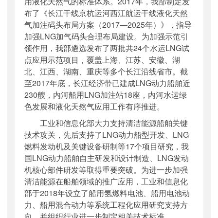
用液化天然气的标准体系。2017年，我部制定发
布了《长江干线京杭运河西江航运干线液化天然
气加注码头布局方案（2017—2025年）》，指导
加强LNG加气码头合理布局建设。为加强示范引
领作用，我部遴选发布了两批共24个水运LNG试
点应用示范项目，覆盖上海、江苏、安徽、湖
北、江西、湖南、重庆等多个长江沿线省市。截
至2017年底，长江经济带已建成LNG动力船舶近
230艘，内河船用LNG加注站18座，内河水运绿
色发展和液化天然气应用工作有序推进。
工业和信息化部大力支持清洁能源船舶关键
技术攻关，先后支持了LNG动力船型开发、LNG
燃料发动机及关键设备研制等17个项目研究，我
国LNG动力船舶自主研发和设计制造、LNG发动
机核心部件研发等取得重要突破。为进一步加强
清洁能源在船舶领域的推广应用，工业和信息化
部于2018年设立了船用氢燃料电池、船用电池动
力、船用混合动力等系统工程化应用研究支持方
向，并组织行业进一步制定相关技术标准。