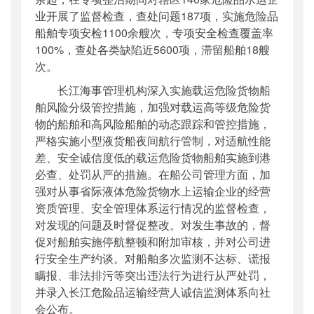
业开展了监督检查，查处问题187项，实施危险品
船舶专项安检1100余艘次，专项安全检查覆盖率
100%，查处各类缺陷近5600项，滞留船舶18艘
次。
长江海事管理机构深入实施载运危险货物船
舶风险分级管控措施，加强对载运高等级危险货
物的船舶和高风险船舶的动态跟踪和管控措施，
严格实施小型液货船夜间航行管制，对适航性能
差、安全诚信度低的载运危险货物船舶实施到港
必查、处罚从严的措施。在船公司管理方面，加
强对从事省际液体危险货物水上运输企业的经营
资质管理、安全管理体系运行情况的监督检查，
对发现的问题及时督促整改。对发生事故的，督
促对船舶实施停航整顿和附加审核，并对公司进
行安全生产约谈。对船舶多次监测不达标、谎报
瞒报、非法排污等突出违法行为进行从严处罚，
并录入长江危险品运输经营人诚信监测体系向社
会公布。