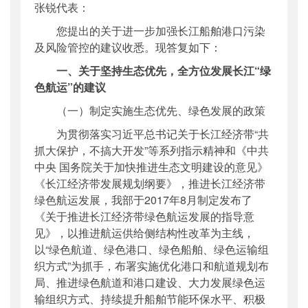
张锐代表：
公开日期
：
2018年06月26日
您提出的关于进一步加强长江船舶港口污染
主题词
：
十三届全国人大一次会议;建议答复
及风险管控的建议收悉。现答复如下：
机构分类
：
海事局
主题分类
：
公众参与
一、关于坚持生态优先，全方位发展长江“绿
色航运”的建议
公文类型
：
其他
（一）制定实施生态优先、绿色发展的政策
为贯彻落实习近平总书记关于长江经济带“共
抓大保护，不搞大开发”等系列指示精神和《中共
中央
国务院关于加快推进生态文明建设的意见》
《长江经济带发展规划纲要》，推进长江经济带
绿色航运发展，我部于2017年8月制定发布了
《关于推进长江经济带绿色航运发展的指导意
见》，以推进航运供给侧结构性改革为主线，
以“绿色航道、绿色港口、绿色船舶、绿色运输组
织方式”为抓手，布署实施优化港口和航道规划布
局、推进绿色航道和港口建设、大力发展绿色运
输组织方式、持续提升船舶节能环保水平、积极