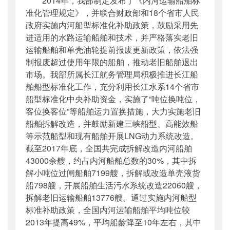
2014年，我部制定发布了《内河运输船舶标
准化管理规定》，并联合财政部和18个省市人民
政府实施内河船型标准化补助政策，鼓励采用先
进适用的水路运输船舶和技术，并严格落实老旧
运输船舶和单壳油轮提前报废更新政策，依法强
制报废超过使用年限的船舶，推动老旧船舶退出
市场。我部所属长江航务管理局积极推进长江船
舶船型标准化工作，充分利用长江水系14个省市
船型标准化中央补助资金，实施了“吨位换吨位，
客位换客位”等船舶运力置换措施，大力实施老旧
船舶拆解改造，并鼓励新建三峡船型、高能效船
等示范船型和现有船舶开展LNG动力系统改造。
截至2017年底，全国共完成拆解改造内河船舶
43000余艘，约占内河船舶总数的30%，其中拆
解小吨位过闸船舶7199艘，拆解或改造单壳液货
船798艘，开展船舶生活污水系统改造22060艘，
拆解老旧运输船舶13776艘。通过实施内河船型
标准补助政策，全国内河运输船舶平均吨位较
2013年提高49%，平均船龄降至10年左右，其中