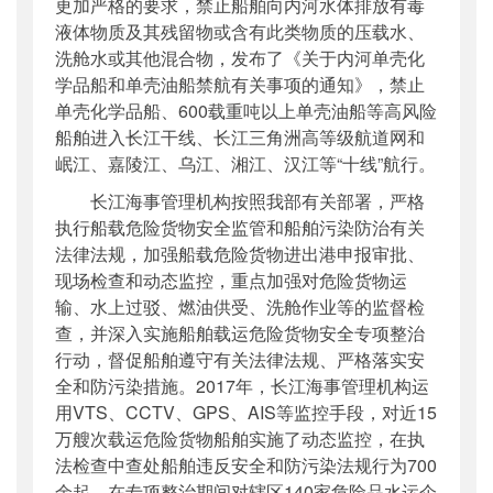
更加严格的要求，禁止船舶向内河水体排放有毒
液体物质及其残留物或含有此类物质的压载水、
洗舱水或其他混合物，发布了《关于内河单壳化
学品船和单壳油船禁航有关事项的通知》，禁止
单壳化学品船、600载重吨以上单壳油船等高风险
船舶进入长江干线、长江三角洲高等级航道网和
岷江、嘉陵江、乌江、湘江、汉江等“十线”航行。
长江海事管理机构按照我部有关部署，严格
执行船载危险货物安全监管和船舶污染防治有关
法律法规，加强船载危险货物进出港申报审批、
现场检查和动态监控，重点加强对危险货物运
输、水上过驳、燃油供受、洗舱作业等的监督检
查，并深入实施船舶载运危险货物安全专项整治
行动，督促船舶遵守有关法律法规、严格落实安
全和防污染措施。2017年，长江海事管理机构运
用VTS、CCTV、GPS、AIS等监控手段，对近15
万艘次载运危险货物船舶实施了动态监控，在执
法检查中查处船舶违反安全和防污染法规行为700
余起，在专项整治期间对辖区140家危险品水运企