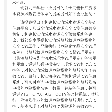
水利部：
公开日期
：
2018年05月28日
现就九三学社中央提出的关于完善长江流域
主题词
：
政协十三届全国委员会第一次会议;提
水资源风险管控体系的提案提出如下会办意见：
案
该提案提出了构建长江流域水资源安全基础
机构分类
：
海事局
信息平台，形成全流域水资源安全监测信息共享
主题分类
：
公众参与
机制，构建长江流域水资源安全预警系统等建
公文类型
：
部函
议。我部高度重视长江流域船舶载运危险货物的
安全监管工作，严格执行《危险化学品安全管理
条例》《船舶载运危险货物安全监督管理规定》
《防治船舶污染内河水域环境管理规定》等法规
和规章，通过加强申报审批、现场监管和动态监
控等，对长江流域载运危险货物的船舶实施了有
效监管。目前，长江海事管理机构通过监管信息
系统，可实时查询申报载运危险货物的船舶及所
申报的危险货物名称、数量、包装等信息，并可
通过VTS、GPS、AIS、CCTV等监控系统，对航
行、停泊及作业的载运危险货物船舶进行动态监
控，基本实现了对船舶移动风险源的有效管控。