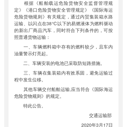
根据《船舶载运危险货物安全监督管理规
公开日期
：
2020年03月23日
定》《港口危险货物安全管理规定》《国际海运
主题词
：
内贸集装箱;水路运输;商品汽车;安全
危险货物规则》有关规定，通过内贸集装箱水路
运输
运输、以闪点在38℃以下的易燃液体为燃料驱动
机构分类
：
海事局
的新出厂商品汽车，同时符合下列条件的，可按
主题分类
：
安全质量
照普通货物运输：
公文类型
：
部公告通告
一、车辆燃料箱中存有的燃料较少，且车内
油量警示灯亮起。
二、车辆安装的电池已采取防短路措施。
三、车辆在集装箱内有效系固，避免运输过
程中发生位移。
其他车辆交付船舶运输,应当符合《国际海运
危险货物规则》的规定。
特此公告。
交通运输部
2020年3月17日