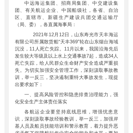
中远海运集团、招商局集团、中交建设集
公开日期
：
2022年01月24日
团、有关航运企业、中国船级社，各省、自治
主题词
：
海上交通事故
区、直辖市、新疆生产建设兵团交通运输厅
机构分类
：
海事局
（局、委），各直属海事局：
主题分类
：
安全质量
2021年12月12日，山东寿光市天丰海运
公文类型
：
部明电或部办公厅明电
有限公司所属散货船“天丰369”轮在山东烟台海域
沉没，11人死亡失踪。11月以来，我国沿海先后
发生较大等级及以上水上交通事故7起，造成34人
死亡失踪，给人民群众生命财产安全造成严重损
失。为切实加强安全管理工作，深刻汲取事故教
训，举一反三，坚决遏制重特大事故发生，现提
出要求如下：
一、提高风险管控和隐患排查治理能力，强
化安全生产主体责任落实
各航运企业要坚持底线思维，增强忧患意
识，深刻汲取事故经验教训，举一反三，加强岸
基人员及船员技能培训和警示教育，着力提升恶