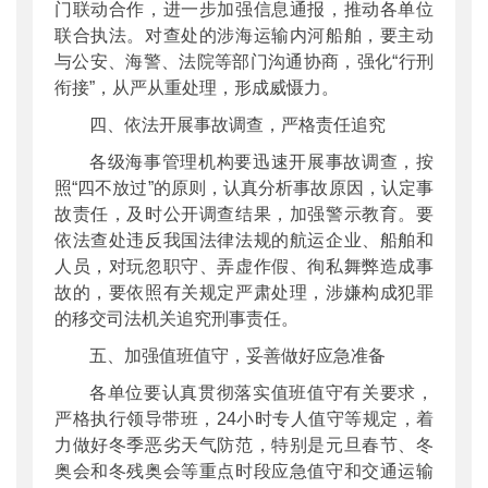
门联动合作，进一步加强信息通报，推动各单位
联合执法。对查处的涉海运输内河船舶，要主动
与公安、海警、法院等部门沟通协商，强化“行刑
衔接”，从严从重处理，形成威慑力。
四、依法开展事故调查，严格责任追究
各级海事管理机构要迅速开展事故调查，按
照“四不放过”的原则，认真分析事故原因，认定事
故责任，及时公开调查结果，加强警示教育。要
依法查处违反我国法律法规的航运企业、船舶和
人员，对玩忽职守、弄虚作假、徇私舞弊造成事
故的，要依照有关规定严肃处理，涉嫌构成犯罪
的移交司法机关追究刑事责任。
五、加强值班值守，妥善做好应急准备
各单位要认真贯彻落实值班值守有关要求，
严格执行领导带班，24小时专人值守等规定，着
力做好冬季恶劣天气防范，特别是元旦春节、冬
奥会和冬残奥会等重点时段应急值守和交通运输