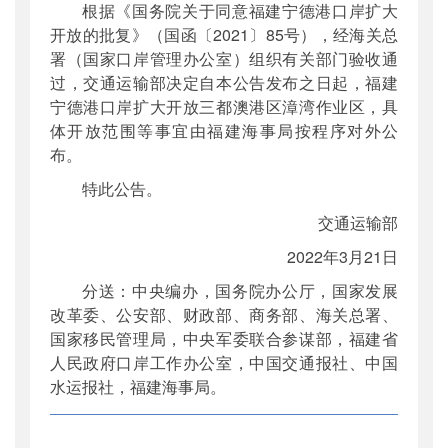
根据《国务院关于同意福建宁德港口岸扩大
公开日期
：
2022年04月07日
开放的批复》（国函〔2021〕85号），经海关总
主题词
：
口岸;扩大开放
署（国家口岸管理办公室）组织有关部门验收通
机构分类
：
海事局
过，交通运输部决定自本公告发布之日起，福建
主题分类
：
其他监督
宁德港口岸扩大开放三都澳港区漳湾作业区，具
公文类型
：
其他
体开放范围等事宜由福建海事局按程序对外公
布。
特此公告。
交通运输部
2022年3月21日
分送：中央编办，国务院办公厅，国家发展
改革委、公安部、财政部、商务部、海关总署、
国家移民管理局，中央军委联合参谋部，福建省
人民政府口岸工作办公室，中国交通报社、中国
水运报社，福建海事局。