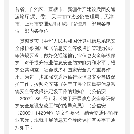
公开日期
：
2012年05月21日
各省、自治区、直辖市、新疆生产建设兵团交通
主题词
：
交通;信息安全;等级保护;通知
运输厅(局、委)，天津市市政公路管理局，天津
机构分类
：
科技司
市、上海市交通运输和港口管理局，部属各单
主题分类
：
安全质量
位，部内各单位：
公文类型
：
部办公厅文件
贯彻落实《中华人民共和国计算机信息系统安
全保护条例》和《信息安全等级保护管理办法》
等法规要求，做好交通运输行业信息安全等级保
护，对于提升行业信息安全防护能力和水平，维
护公共利益、社会秩序和国家安全具有重要作
用。为进一步加强交通运输行业信息安全等级保
护工作，按照公安部《关于开展全国重要信息系
统安全等级保护定级工作的通知》（公信安
〔2007〕861号）和《关于开展信息安全等级保
护安全建设整改工作的指导意见》（公信安
〔2009〕1429号）等文件要求，结合交通运输行
业实际，现就开展信息安全等级保护有关事宜通
知如下：