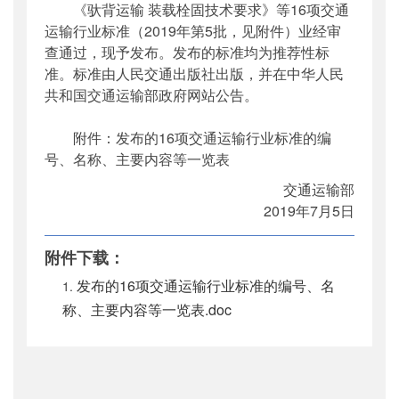
《驮背运输 装载栓固技术要求》等16项交通
公开日期
：
2019年07月10日
运输行业标准（2019年第5批，见附件）业经审
主题词
：
驮背运输;装载栓固;技术要求;行业标
查通过，现予发布。发布的标准均为推荐性标
准
准。标准由人民交通出版社出版，并在中华人民
机构分类
：
科技司
共和国交通运输部政府网站公告。
主题分类
：
标准
公文类型
：
部公告通告
附件：发布的16项交通运输行业标准的编
号、名称、主要内容等一览表
交通运输部
2019年7月5日
附件下载：
发布的16项交通运输行业标准的编号、名
称、主要内容等一览表.doc