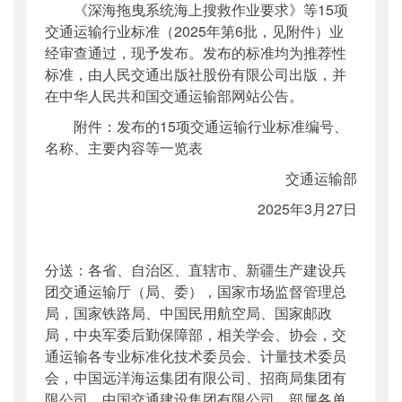
《深海拖曳系统海上搜救作业要求》等15项
公开日期
：
2025年04月03日
交通运输行业标准（2025年第6批，见附件）业
主题词
：
深海拖曳系统；海上搜救作业；要
经审查通过，现予发布。发布的标准均为推荐性
求；
标准，由人民交通出版社股份有限公司出版，并
机构分类
：
科技司
在中华人民共和国交通运输部网站公告。
主题分类
：
标准
附件：发布的15项交通运输行业标准编号、
公文类型
：
部公告通告
名称、主要内容等一览表
交通运输部
2025年3月27日
分送：各省、自治区、直辖市、新疆生产建设兵
团交通运输厅（局、委），国家市场监督管理总
局，国家铁路局、中国民用航空局、国家邮政
局，中央军委后勤保障部，相关学会、协会，交
通运输各专业标准化技术委员会、计量技术委员
会，中国远洋海运集团有限公司、招商局集团有
限公司、中国交通建设集团有限公司，部属各单