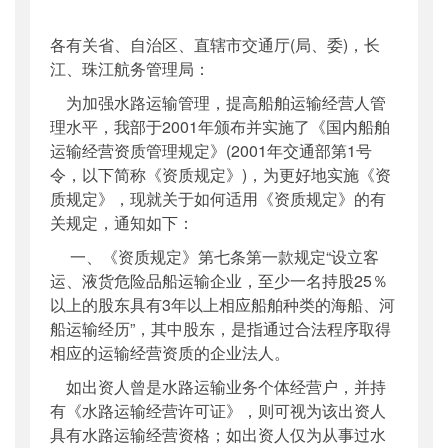
公开日期
：
2002年09月26日
各有关省、自治区、直辖市交通厅(局、委)，长
主题词
：
水路;;运输;;法规;;通知
江、珠江航务管理局：
机构分类
：
水运局
主题分类
：
行政规范性文件
为加强水路运输管理，提高船舶运输经营人管
理水平，我部于2001年颁布并实施了《国内船舶
公文类型
：
部文件
运输经营资质管理规定》(2001年交通部第1号
令，以下简称《资质规定》)，为更好地实施《资
质规定》，现就关于如何适用《资质规定》的有
关规定，通知如下：
一、《资质规定》第七条第一款规定“设立客
运、液货危险品船运输企业，至少一名持股25％
以上的股东具有3年以上相应船舶种类的海船、河
船运输经历”，其中股东，是指通过合法程序取得
相应的运输经营资质的企业法人。
如出资人曾是水路运输业务个体经营户，并持
有《水路运输经营许可证》，则可视为该出资人
具有水路运输经营资格；如出资人仅为从事过水