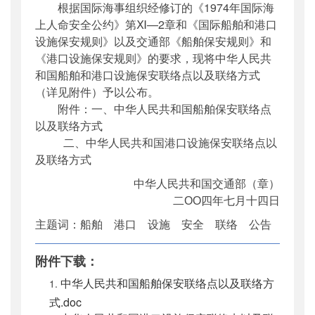
根据国际海事组织经修订的《1974年国际海
公开日期
：
2004年07月14日
上人命安全公约》第Ⅺ—2章和《国际船舶和港口
主题词
：
船舶 港口 设施 安全 联络 公
设施保安规则》以及交通部《船舶保安规则》和
告
《港口设施保安规则》的要求，现将中华人民共
机构分类
：
水运局
和国船舶和港口设施保安联络点以及联络方式
主题分类
：
安全质量
（详见附件）予以公布。
公文类型
：
其他
附件：一、中华人民共和国船舶保安联络点
以及联络方式
二、中华人民共和国港口设施保安联络点以
及联络方式
中华人民共和国交通部（章）
二ОО四年七月十四日
主题词：船舶 港口 设施 安全 联络 公告
附件下载：
中华人民共和国船舶保安联络点以及联络方
式.doc