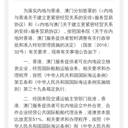
索引号
：
000019713O08/2016-00914
为落实内地与香港、澳门分别签署的《<内地
公开日期
：
2016年07月20日
与香港关于建立更紧密经贸关系的安排>服务贸易
主题词
：
服务贸易
协议》和《<内地与澳门关于建立更紧密经贸关系
机构分类
：
水运局
的安排>服务贸易协议》，按照国务院《关于在内
主题分类
：
行政规范性文件
地对香港、澳门服务提供者暂时调整有关行政审
公文类型
：
部公告通告
批和准入特别管理措施的决定》（国发〔2016〕
32号）有关要求，现将有关事项公告如下：
一、香港、澳门服务提供者可在内地设立独
资企业，经营国际船舶运输业务。相关要求和办
理程序，按照《中华人民共和国国际海运条例》
第五条和《中华人民共和国国际海运条例实施细
则》第三十九条规定执行。
二、经国务院交通运输主管部门批准，香
港、澳门服务提供者可在内地设立中外合资、合
作企业经营公共国际船舶代理业务，港澳资本股
比放宽至51%。相关要求和办理程序，按照《中
华人民共和国国际海运条例》和《中华人民共和