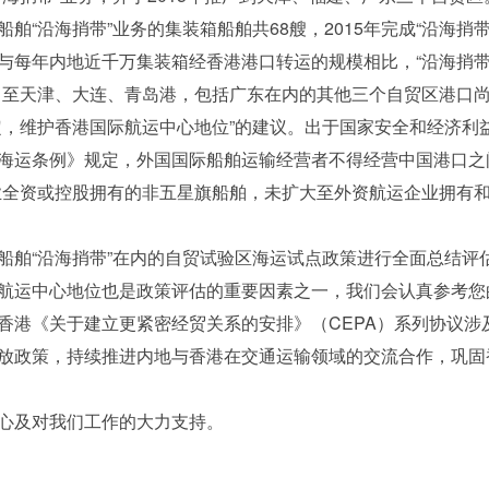
海捎带”业务的集装箱船舶共68艘，2015年完成“沿海捎带”业务
与每年内地近千万集装箱经香港港口转运的规模相比，“沿海捎带
口至天津、大连、青岛港，包括广东在内的其他三个自贸区港口尚
维护香港国际航运中心地位”的建议。出于国家安全和经济利
海运条例》规定，外国国际船舶运输经营者不得经营中国港口之
业全资或控股拥有的非五星旗船舶，未扩大至外资航运企业拥有和
“沿海捎带”在内的自贸试验区海运试点政策进行全面总结评
航运中心地位也是政策评估的重要因素之一，我们会认真参考您
港《关于建立更紧密经贸关系的安排》（CEPA）系列协议涉
放政策，持续推进内地与香港在交通运输领域的交流合作，巩固
及对我们工作的大力支持。