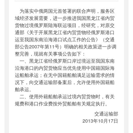
索引号
：
000019713O08/2013-00867
为落实中俄两国元首签署的联合声明，服务区
公开日期
：
2013年10月22日
域经济发展需要，进一步推进我国黑龙江省内贸
主题词
：
内贸货物;试点
货物过境俄罗斯陆海联运项目，经研究，对原交
机构分类
：
水运局
通部《关于开展黑龙江省内贸货物经俄罗斯港口
主题分类
：
行政规范性文件
运至我国东南沿海港口试点工作的公告》（交通
公文类型
：
部公告通告
部公告2007年第11号）明确的相关政策进一步调
整完善，现就有关事项公告如下：
一、黑龙江省经俄罗斯口岸过境运至我国东南
沿海港口的内贸货物应当优先使用中国籍国际海
运船舶承运；在无中国籍船舶满足运输需求的情
况下，向交通运输部备案后，允许使用外国籍船
舶承运。
二、使用外籍船舶承运过境内贸货物时，有关
规费和港口作业费按外贸船舶有关规定执行。
交通运输部
2013年10月17日