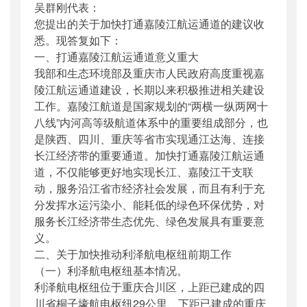
吴群刚代表：
公开日期
：
2018年06月28日
您提出的关于加快打通嘉陵江航运通道的建议收
主题词
：
全国人大;建议;答复函
悉。现答复如下：
机构分类
：
水运局
一、打通嘉陵江航运通道意义重大
主题分类
：
公众参与
我部和生态环境部及重庆市人民政府高度重视嘉
公文类型
：
其他
陵江航运通道建设，长期以来积极推进相关建设
工作。嘉陵江航道是国家规划的“两横一纵两网十
八线”内河高等级航道体系中的重要组成部分，也
是陕西、四川、重庆等省市实现通江达海、连接
长江经济带的重要通道。加快打通嘉陵江航运通
道，不仅能够更好地实现长江、嘉陵江干支联
动，服务沿江省市经济社会发展，而且有利于充
分发挥水运污染小、能耗低的绿色环保优势，对
服务长江经济带生态优先、绿色发展具有重要意
义。
二、关于加快推动利泽航电枢纽前期工作
（一）利泽航电枢纽基本情况。
利泽航电枢纽位于重庆合川区，上距已建成的四
川省桐子壕航电枢纽29公里、下距已建成的重庆