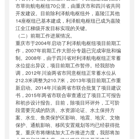
市草街航电枢纽70公里，由重庆市和四川省共同
开发建设。目前除利泽航电枢纽外，嘉陵江其他
14座枢纽已基本建成，利泽航电枢纽已成为嘉陵
江全江梯级开发目标实现的关键。
（二）前期工作进展情况。
重庆市于2004年启动了利泽航电枢纽项目前期工
作，2007年前期工作大部分专题已完成审批和编
制。2008年，由于四川省对利泽航电枢纽正常蓄
水位提出异议，项目前期工作暂停。经我部协
调，2012年川渝两省市同意枢纽正常蓄水位从
212.3米调整为210.7米，2013年项目前期工作重
新启动。2014年川渝两省市联合批复了项目建议
书，2015年两省市联合审查通过了项目工可报告
和初步设计报告。目前，除项目环评外，工可阶
段需要完成的防洪、水资源论证、水土保持方
案、水生、鱼类保护区影响、地震、地灾、文物
保护、通航影响、移民安置规划等均已经获得批
复。重庆市将继续加大工作推进力度，我部将加