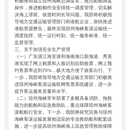
积极推动成立琼州海峡总调度室，规范船舶调度
操作，推进船舶作业安排统一调度管理，切实解
决海上滞留、侯渡时间长等问题。我部将积极指
导地方交通运输管理部门和港航企业，加快推进
港航资源整合，最终实现琼州海峡客滚运输统一
调度指挥、统一运行时刻、统一服务标准、统一
监督管理。
三、关于加强安全生产管理
（一）广东湛江海安港和海南海口新海港、秀英
港实现了网上购票和人脸识别自助验票，网上预
约售票率达到70%，极大地方便了旅客出行。下
一步，我部将指导地方交通运输主管部门积极推
进琼州海峡客滚运输联网售票系统建设，进一步
提升客运服务质量和水平。
（二）琼州海峡常年部署了多艘具备消防、拖救
能力的船舶和应急救助队，重点保障琼州海峡客
滚船航行安全。下一步，我部将研究完善与琼州
海峡客滚运输发展相适应的专业救助船和配套设
施，进一步提高琼州海峡海上应急管理救助保障