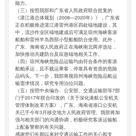
能力。
（三）按照我部和广东省人民政府联合批复的
《湛江港总体规划（2008—2020年）》，广东省
正在积极推进湛江港雷州港区四处锚地建设，其
中，流沙作业区锚地建成后可满足琼州海峡客滚
船舶和雷州半岛西部小型船舶防台使用。此外，
广东、海南省人民政府正在海峡南北两岸选址，
加快推动共建防台及应急锚地相关工作。
（四）琼州海峡危险品运输均由符合条件的客滚
船舶承运，且不载运乘客，停靠具有资质的危险
品码头。下一步，我部将视琼州海峡危险品船运
输需求情况，研究专用泊位问题。
（五）按照中央编办、公安部、交通运输部等7部
门于2017年联合印发的《关于深化港航公安机关
管理体制改革方案》，广东、海南省港口公安机
关已于今年3月移交地方人民政府管理。我部将加
强与相关部门的沟通协调，积极研究客滚运输船
上配备警察的有关问题。
感谢您们长期以来对交通运输工作的关心和支