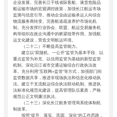
企业发展。完善长江干线省际客船、液货危险品
船运输市场的宏观调控政策，加强长江航运市场
监测与信息引导。推动企业由运输承运人向综合
物流服务商转变。完善航道疏浚养护市场化机
制。充分发挥行业协会、联盟、航运交易服务机
构等组织在政企沟通中的桥梁纽带作用。加强航
运文化建设，营造文明航运环境。
（二十二）不断提高监管能力。
建立以“双随机、一公开”监管为基本手段、以
重点监管为补充、以信用监管为基础的新型监管
机制。深化沿江省市交通运输综合行政执法改
革。充分利用“互联网+监管”等方式，加强部门间
监管数据共享，推进非现场执法和信息化移动执
法。建立干支流航运综合执法联动机制。推进执
法标准化规范化建设，提高管理队伍素质，严格
规范公正文明廉洁执法。
（二十三）深化长江航务管理局系统体制机
制改革。
按照“提升、落实、巩固、深化”的工作思路，