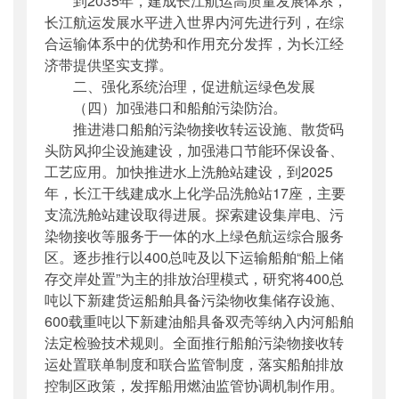
到2035年，建成长江航运高质量发展体系，
长江航运发展水平进入世界内河先进行列，在综
合运输体系中的优势和作用充分发挥，为长江经
济带提供坚实支撑。
二、强化系统治理，促进航运绿色发展
（四）加强港口和船舶污染防治。
推进港口船舶污染物接收转运设施、散货码
头防风抑尘设施建设，加强港口节能环保设备、
工艺应用。加快推进水上洗舱站建设，到2025
年，长江干线建成水上化学品洗舱站17座，主要
支流洗舱站建设取得进展。探索建设集岸电、污
染物接收等服务于一体的水上绿色航运综合服务
区。逐步推行以400总吨及以下运输船舶“船上储
存交岸处置”为主的排放治理模式，研究将400总
吨以下新建货运船舶具备污染物收集储存设施、
600载重吨以下新建油船具备双壳等纳入内河船舶
法定检验技术规则。全面推行船舶污染物接收转
运处置联单制度和联合监管制度，落实船舶排放
控制区政策，发挥船用燃油监管协调机制作用。