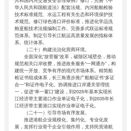
共和国内河交通安全管理条例》修订，完善《中
华人民共和国航道法》配套法规、内河船舶检验
技术标准规范、水运工程有关生态和环境保护技
术规范。修订绿色港口评价标准，推进化学品洗
舱趸船技术法规编制工作。完善多式联运标准规
范体系。制定引导长江航运高质量发展的指标体
系、统计体系。
（二十）构建法治化营商环境。
全面深化“放管服”改革，破除区域壁垒，推动
规范相关口岸收费，推进政务服务“一网通办”，构
建统一开放、竞争有序的现代市场体系。精简船
检证书组成体系，长三角逐步推广船舶证书“多证
合一”和证件电子化。协调推进口岸通关管理统
一，促进“单一窗口”建设，到2025年基本实现长
江经济带主要港口作业单证电子化，到2035年长
江经济带主要港口实现作业单证电子化。
（二十一）引导市场有序发展。
推进港航企业规模化、集约化、专业化发
展，发挥行业骨干企业引领作用，支持民营港航