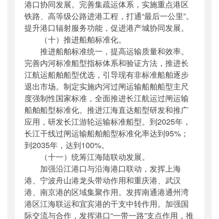
港口协同发展。完善集疏运体系，实施重点港区
铁路、高等级公路进港工程，打通“最后一公里”。
提升港口辐射服务功能，促进港产城协同发展。
（十）推进船舶标准化。
推进船舶标准统一，提高运输质量和效率。
完善内河标准船型指标体系和验证方法，推进长
江航运船舶船型优选，引导现有非标准船舶逐步
退出市场。制定实施内河过闸运输船舶船型主尺
度强制性国家标准，全面推进长江航运过闸运输
船舶船型标准化。推进江海直达船型研发和推广
应用，研发长江游轮运输标准船型。到2025年，
长江干线过闸运输船舶船型标准化率达到95%；
到2035年，达到100%。
（十一）统筹江海陆联动发展。
加强沿江港口与沿海港口联动，发挥上海
港、宁波舟山港龙头带动作用和重庆港、武汉
港、南京港的区域集聚作用。发挥南通港通州湾
港区江海联运和宜宾港的干支中转作用。加强国
际交流与合作，发挥港口“一带一路”支点作用，推