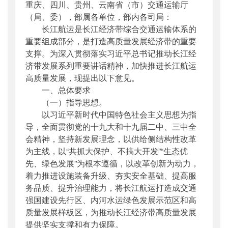
重庆、四川、贵州、云南省（市）交通运输厅
主题词
：
长江航运;高质量发展
（局、委），部属各单位，部内各司局：
机构分类
：
水运局
长江航运是长江经济带综合交通运输体系的
主题分类
：
专项规划
重要组成部分，是打造高质量发展经济带的重要
公文类型
：
部文件
支撑。为深入贯彻落实习近平总书记推动长江经
济带发展系列重要讲话精神，加快推进长江航运
高质量发展，现提出以下意见。
一、总体要求
（一）指导思想。
以习近平新时代中国特色社会主义思想为指
导，全面贯彻党的十九大和十九届二中、三中全
会精神，坚持新发展理念，以供给侧结构性改革
为主线，以“共抓大保护、不搞大开发”“生态优
先、绿色发展”为根本遵循，以改革创新为动力，
着力推进设施装备升级、夯实安全基础、提高服
务品质、提升治理能力，将长江航运打造成交通
强国建设先行区、内河水运绿色发展示范区和高
质量发展样板区，为推动长江经济带高质量发展
提供坚实支撑和有力保障。