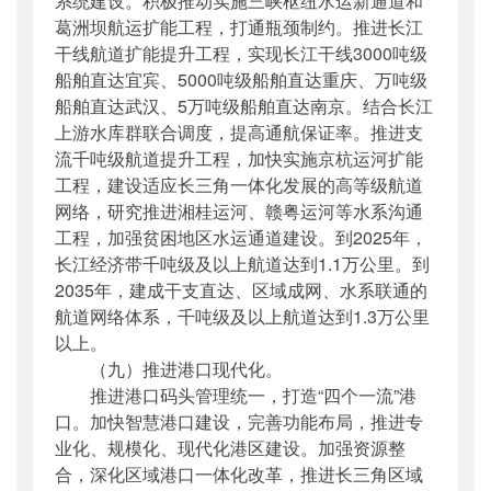
系统建设。积极推动实施三峡枢纽水运新通道和
葛洲坝航运扩能工程，打通瓶颈制约。推进长江
干线航道扩能提升工程，实现长江干线3000吨级
船舶直达宜宾、5000吨级船舶直达重庆、万吨级
船舶直达武汉、5万吨级船舶直达南京。结合长江
上游水库群联合调度，提高通航保证率。推进支
流千吨级航道提升工程，加快实施京杭运河扩能
工程，建设适应长三角一体化发展的高等级航道
网络，研究推进湘桂运河、赣粤运河等水系沟通
工程，加强贫困地区水运通道建设。到2025年，
长江经济带千吨级及以上航道达到1.1万公里。到
2035年，建成干支直达、区域成网、水系联通的
航道网络体系，千吨级及以上航道达到1.3万公里
以上。
（九）推进港口现代化。
推进港口码头管理统一，打造“四个一流”港
口。加快智慧港口建设，完善功能布局，推进专
业化、规模化、现代化港区建设。加强资源整
合，深化区域港口一体化改革，推进长三角区域