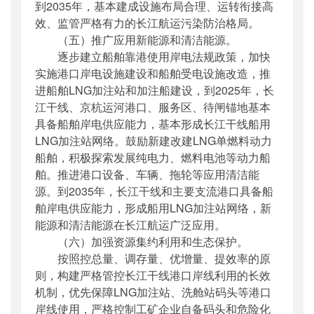
到2035年，基本建成设施布局合理、运转衔接高
效、监管严格有力的长江航运污染防治格局。
（五）推广应用新能源和清洁能源。
逐步建立船舶靠港使用岸电法规政策，加快
实施港口岸电设施建设和船舶受电设施改造，推
进船舶LNG加注站和加注船建设，到2025年，长
江干线、京杭运河港口、服务区、待闸锚地基本
具备船舶岸电供应能力，基本形成长江干线船用
LNG加注站网络。鼓励新建改建LNG单燃料动力
船舶，积极探索发展纯电力、燃料电池等动力船
舶。推进港口设备、车辆、拖轮等应用清洁能
源。到2035年，长江干线和主要支流港口具备船
舶岸电供应能力，形成船用LNG加注站网络，新
能源和清洁能源在长江航运广泛应用。
（六）加强资源集约利用和生态保护。
按照控总量、调存量、优增量、提效率的原
则，构建严格管控长江干线港口岸线利用的长效
机制，优先保障LNG加注站、洗舱站码头等港口
岸线使用，严格控制工矿企业自备码头和危险化