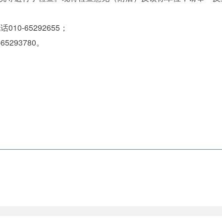
-65292655；
93780。