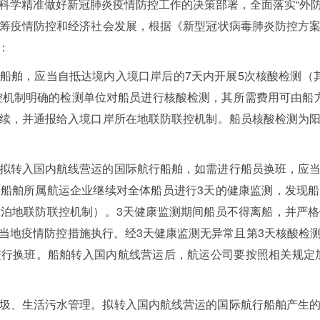
科学精准做好新冠肺炎疫情防控工作的决策部署，全面落实“外防输
筹疫情防控和经济社会发展，根据《新型冠状病毒肺炎防控方
：
船舶，应当自抵达境内入境口岸后的7天内开展5次核酸检测（
联控机制明确的检测单位对船员进行核酸检测，其所需费用可由船
续，并通报给入境口岸所在地联防联控机制。船员核酸检测为
拟转入国内航线营运的国际航行船舶，如需进行船员换班，应
船舶所属航运企业继续对全体船员进行3天的健康监测，发现
泊地联防联控机制）。3天健康监测期间船员不得离船，并严
当地疫情防控措施执行。经3天健康监测无异常且第3天核酸检
行换班。船舶转入国内航线营运后，航运公司要按照相关规定
圾、生活污水管理。拟转入国内航线营运的国际航行船舶产生