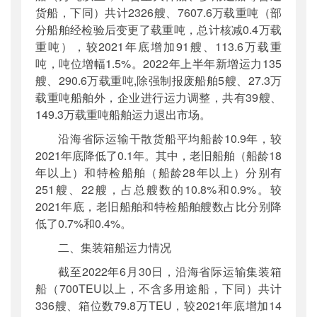
货船，下同）共计2326艘、7607.6万载重吨（部
分船舶经检验后变更了载重吨，总计核减0.4万载
重吨），较2021年底增加91艘、113.6万载重
吨，吨位增幅1.5%。2022年上半年新增运力135
艘、290.6万载重吨,除强制报废船舶5艘、27.3万
载重吨船舶外，企业进行运力调整，共有39艘、
149.3万载重吨船舶运力退出市场。
沿海省际运输干散货船平均船龄10.9年，较
2021年底降低了0.1年。其中，老旧船舶（船龄18
年以上）和特检船舶（船龄28年以上）分别有
251艘、22艘，占总艘数的10.8%和0.9%。较
2021年底，老旧船舶和特检船舶艘数占比分别降
低了0.7%和0.4%。
二、集装箱船运力情况
截至2022年6月30日，沿海省际运输集装箱
船（700TEU以上，不含多用途船，下同）共计
336艘、箱位数79.8万TEU，较2021年底增加14