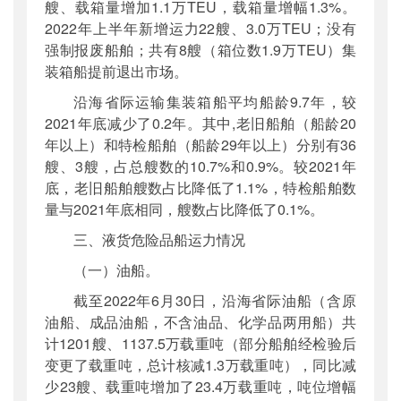
艘、载箱量增加1.1万TEU，载箱量增幅1.3%。
2022年上半年新增运力22艘、3.0万TEU；没有
强制报废船舶；共有8艘（箱位数1.9万TEU）集
装箱船提前退出市场。
沿海省际运输集装箱船平均船龄9.7年，较
2021年底减少了0.2年。其中,老旧船舶（船龄20
年以上）和特检船舶（船龄29年以上）分别有36
艘、3艘，占总艘数的10.7%和0.9%。较2021年
底，老旧船舶艘数占比降低了1.1%，特检船舶数
量与2021年底相同，艘数占比降低了0.1%。
三、液货危险品船运力情况
（一）油船。
截至2022年6月30日，沿海省际油船（含原
油船、成品油船，不含油品、化学品两用船）共
计1201艘、1137.5万载重吨（部分船舶经检验后
变更了载重吨，总计核减1.3万载重吨），同比减
少23艘、载重吨增加了23.4万载重吨，吨位增幅