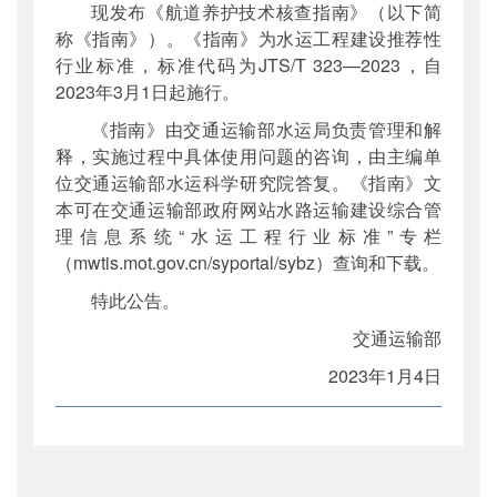
现发布《航道养护技术核查指南》（以下简
公开日期
：
2023年01月29日
称《指南》）。《指南》为水运工程建设推荐性
主题词
：
航道养护;核查指南
行业标准，标准代码为JTS/T 323—2023，自
机构分类
：
水运局
2023年3月1日起施行。
主题分类
：
标准
《指南》由交通运输部水运局负责管理和解
公文类型
：
部公告通告
释，实施过程中具体使用问题的咨询，由主编单
位交通运输部水运科学研究院答复。《指南》文
本可在交通运输部政府网站水路运输建设综合管
理信息系统“水运工程行业标准”专栏
（mwtis.mot.gov.cn/syportal/sybz）查询和下载。
特此公告。
交通运输部
2023年1月4日