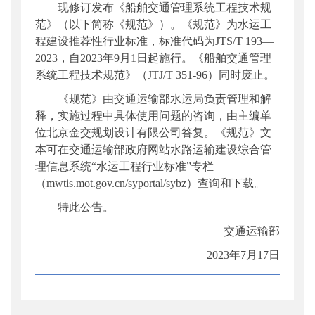
现修订发布《船舶交通管理系统工程技术规
公开日期
：
2023年09月05日
范》（以下简称《规范》）。《规范》为水运工
主题词
：
船舶交通;工程技术规范
程建设推荐性行业标准，标准代码为JTS/T 193—
机构分类
：
水运局
2023，自2023年9月1日起施行。《船舶交通管理
主题分类
：
标准
系统工程技术规范》（JTJ/T 351-96）同时废止。
公文类型
：
部公告通告
《规范》由交通运输部水运局负责管理和解
释，实施过程中具体使用问题的咨询，由主编单
位北京金交规划设计有限公司答复。《规范》文
本可在交通运输部政府网站水路运输建设综合管
理信息系统“水运工程行业标准”专栏
（mwtis.mot.gov.cn/syportal/sybz）查询和下载。
特此公告。
交通运输部
2023年7月17日