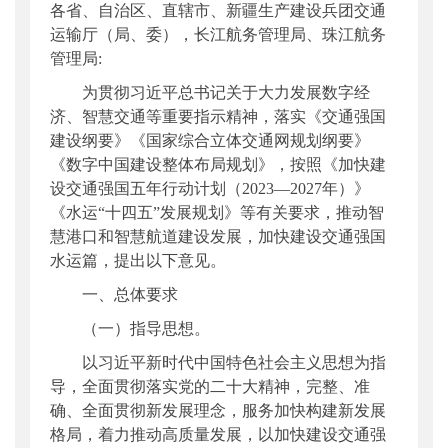
各省、自治区、直辖市、新疆生产建设兵团交通
公开日期
：
2023年12月04日
运输厅（局、委），长江航务管理局、珠江航务
主题词
：
智慧港口;智慧航道;意见
管理局:
机构分类
：
水运局
为贯彻习近平总书记关于大力发展数字经
主题分类
：
其他
济、智慧交通等重要指示精神，落实《交通强国
公文类型
：
部文件
建设纲要》《国家综合立体交通网规划纲要》
《数字中国建设整体布局规划》，按照《加快建
设交通强国五年行动计划（2023—2027年）》
《水运“十四五”发展规划》等有关要求，推动智
慧港口和智慧航道建设发展，加快建设交通强国
水运篇，提出以下意见。
一、总体要求
（一）指导思想。
以习近平新时代中国特色社会主义思想为指
导，全面贯彻落实党的二十大精神，完整、准
确、全面贯彻新发展理念，服务加快构建新发展
格局，着力推动高质量发展，以加快建设交通强