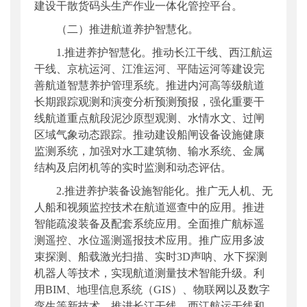
建设干散货码头生产作业一体化管控平台。
（二）推进航道养护智慧化。
1.推进养护智慧化。推动长江干线、西江航运
干线、京杭运河、江淮运河、平陆运河等建设完
善航道智慧养护管理系统。推进内河高等级航道
长期跟踪观测和演变分析预测预报，强化重要干
线航道重点航段泥沙原型观测、水情水文、过闸
区域气象动态跟踪。推动建设船闸设备设施健康
监测系统，加强对水工建筑物、输水系统、金属
结构及启闭机等的实时监测和动态评估。
2.推进养护装备设施智能化。推广无人机、无
人船和视频监控技术在航道巡查中的应用。推进
智能疏浚装备及配套系统应用。全面推广航标遥
测遥控、水位遥测遥报技术应用。推广应用多波
束探测、船载激光扫描、实时3D声呐、水下探测
机器人等技术，实现航道测量技术智能升级。利
用BIM、地理信息系统（GIS）、物联网以及数字
孪生等新技术，推进长江干线、西江航运干线和