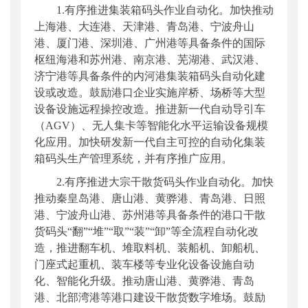
1.有序推进集装箱码头作业自动化。加快推动
上海港、大连港、天津港、青岛港、宁波舟山
港、厦门港、深圳港、广州港等具备条件的国际
枢纽海港和苏州港、南京港、芜湖港、武汉港、
济宁港等具备条件的内河港集装箱码头自动化建
设或改造。鼓励港口企业实施岸桥、场桥等大型
设备设施远程操控改造。推进新一代自动导引车
（AGV）、无人集卡等智能化水平运输设备规模
化应用。加快研发新一代自主可控的自动化集装
箱码头生产管理系统，并有序推广应用。
2.有序推进大宗干散货码头作业自动化。加快
推动秦皇岛港、唐山港、黄骅港、青岛港、日照
港、宁波舟山港、苏州港等具备条件的港口干散
货码头“翻”“堆”“取”“装”“卸”等全流程自动化改
造，推进翻车机、堆取料机、装船机、卸船机、
门座式起重机、装车楼等专业化设备设施自动
化、智能化升级。推动唐山港、黄骅港、青岛
港、北部湾港等港口建设干散货数字堆场。鼓励