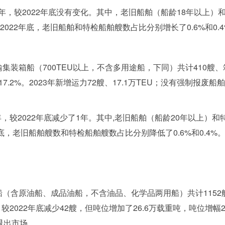
年，较2022年底没有变化。其中，老旧船舶（船龄18年以上）和
较2022年底，老旧船舶和特检船舶艘数占比分别增长了0.6%和0.
输集装箱船（700TEU以上，不含多用途船，下同）共计410艘、箱位
7.2%。2023年新增运力72艘、17.1万TEU；没有强制报废船
，较2022年底减少了1年。其中,老旧船舶（船龄20年以上）和
2年底，老旧船舶艘数和特检船舶艘数占比分别降低了0.6%和0.4%
油船（含原油船、成品油船，不含油品、化学品两用船）共计1152艘
2022年底减少42艘，但吨位增加了26.6万载重吨，吨位增幅2.3
前退出市场。