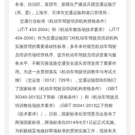
各省、自治区、直辖市、新疆生产建设兵团交通运输厅
公开日期
：
2014年02月08日
(局、委)，上海市、天津市交通运输和港口管理局：
主题词
：
驾培机构;国家标准;宣贯
交通行业标准《机动车驾驶培训机构资格条件》
机构分类
：
运输服务司
（JT/T 433-2004）和《机动车教练场技术要求》（JT/T
主题分类
：
标准
434-2000）作为交通运输部门对机动车驾驶员培训机构
公文类型
：
部办公厅文件
实施管理的重要基础性标准，多年来对规范机动车驾驶
员培训市场经营秩序、提升机动车驾驶员培训质量与服
务水平、不断完善道路交通安全源头管理发挥了重要作
用。为进一步贯彻落实《机动车驾驶培训教学与考试大
纲》（交运发〔2012〕729号），交通运输部组织制订
了国家标准《机动车驾驶员培训机构资格条件》（GB/T
30340-2013以下简称《资格条件》）和《机动车驾驶员
培训教练场技术要求》（GB/T 30341-2013以下简称
《技术要求》）。日前，国家标准化管理委员会发布了
两项国家标准，两项标准自2014年6月1日起正式实施。
为积极稳妥地做好两项标准的贯彻实施工作，现就有关