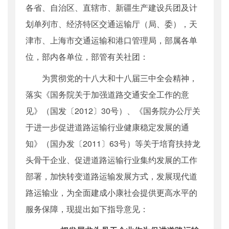
各省、自治区、直辖市、新疆生产建设兵团及计
公开日期
：
2014年03月13日
划单列市、经济特区交通运输厅（局、委），天
主题词
：
道路运输行业;集约发展;指导意见
机构分类
：
运输服务司
津市、上海市交通运输和港口管理局，部属各单
主题分类
：
其他政策性文件
位，部内各单位，部管有关社团：
公文类型
：
部文件
为贯彻党的十八大和十八届三中全会精神，
落实《国务院关于加强道路交通安全工作的意
见》（国发〔2012〕30号）、《国务院办公厅关
于进一步促进道路运输行业健康稳定发展的通
知》（国办发〔2011〕63号）等关于培育扶持龙
头骨干企业、促进道路运输行业集约发展的工作
部署，加快转变道路运输发展方式，发展现代道
路运输业，为全面建成小康社会提供更高水平的
服务保障，现提出如下指导意见：