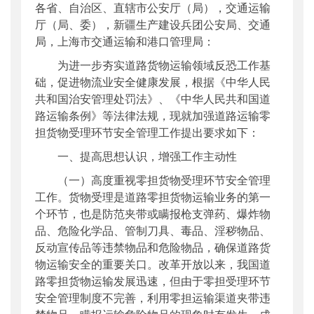
各省、自治区、直辖市公安厅（局），交通运输
公开日期
：
2015年04月24日
厅（局、委），新疆生产建设兵团公安局、交通
主题词
：
道路运输;零担货物;受理;安全管理
局，上海市交通运输和港口管理局：
机构分类
：
运输服务司
为进一步夯实道路货物运输领域反恐工作基
主题分类
：
安全质量
础，促进物流业安全健康发展，根据《中华人民
公文类型
：
其他
共和国治安管理处罚法》、《中华人民共和国道
路运输条例》等法律法规，现就加强道路运输零
担货物受理环节安全管理工作提出要求如下：
一、提高思想认识，增强工作主动性
（一）高度重视零担货物受理环节安全管理
工作。货物受理是道路零担货物运输业务的第一
个环节，也是防范夹带或瞒报枪支弹药、爆炸物
品、危险化学品、管制刀具、毒品、淫秽物品、
反动宣传品等违禁物品和危险物品，确保道路货
物运输安全的重要关口。改革开放以来，我国道
路零担货物运输发展迅速，但由于零担受理环节
安全管理制度不完善，利用零担运输渠道夹带违