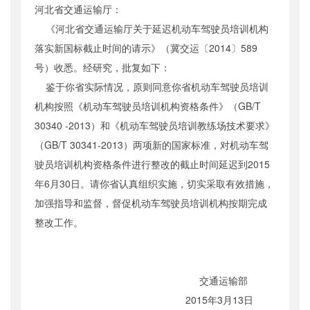
河北省交通运输厅：
公开日期
：
2015年07月24日
《河北省交通运输厅关于延迟机动车驾驶员培训机构
主题词
：
驾驶员培训机构;落实新国标
落实新国标截止时间的请示》（冀交运〔2014〕589
机构分类
：
运输服务司
号）收悉。经研究，批复如下：
主题分类
：
其他监督
鉴于你省实际情况，原则同意你省机动车驾驶员培训
公文类型
：
部函
机构按照《机动车驾驶员培训机构资格条件》（GB/T
30340 -2013）和《机动车驾驶员培训教练场技术要求》
（GB/T 30341-2013）两项新的国家标准，对机动车驾
驶员培训机构资格条件进行整改的截止时间延迟到2015
年6月30日。请你省认真组织实施，切实采取有效措施，
加强指导和监督，督促机动车驾驶员培训机构按期完成
整改工作。
交通运输部
2015年3月13日