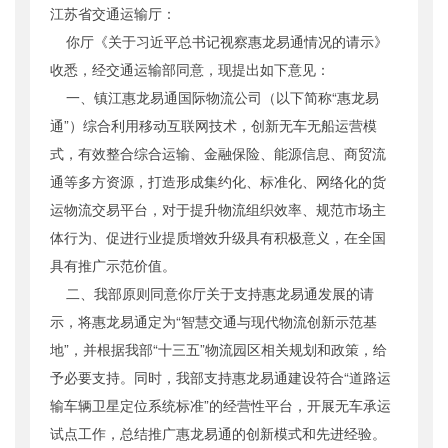
江苏省交通运输厅：
公开日期
：
2015年07月27日
你厅《关于习近平总书记视察惠龙易通情况的请示》
主题词
：
创新发展;意见
收悉，经交通运输部同意，现提出如下意见：
机构分类
：
运输服务司
一、镇江惠龙易通国际物流公司（以下简称“惠龙易
主题分类
：
其他
通”）综合利用移动互联网技术，创新无车无船运营模
公文类型
：
部办公厅函
式，有效整合综合运输、金融保险、能源信息、商贸流
通等多方资源，打造形成集约化、标准化、网络化的货
运物流交易平台，对于提升物流组织效率、规范市场主
体行为、促进行业提质增效升级具有积极意义，在全国
具有推广示范价值。
二、我部原则同意你厅关于支持惠龙易通发展的请
示，将惠龙易通定为“智慧交通与现代物流创新示范基
地”，并根据我部“十三五”物流园区相关规划和政策，给
予必要支持。同时，我部支持惠龙易通建设符合“道路运
输车辆卫星定位系统标准”的经营性平台，开展无车承运
试点工作，总结推广惠龙易通的创新模式和先进经验。