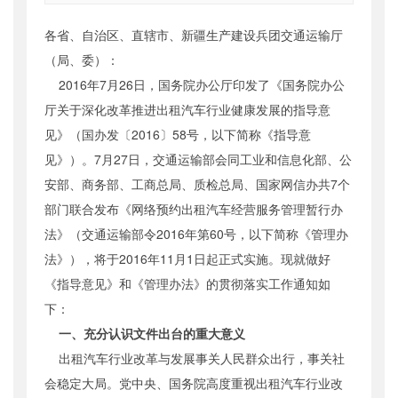
索引号
：
000019713O09/2016-01043
各省、自治区、直辖市、新疆生产建设兵团交通运输厅
公开日期
：
2016年08月04日
（局、委）：
主题词
：
贯彻;改革;出租汽车;发展
2016年7月26日，国务院办公厅印发了《国务院办公
机构分类
：
运输服务司
厅关于深化改革推进出租汽车行业健康发展的指导意
主题分类
：
其他政策性文件
见》（国办发〔2016〕58号，以下简称《指导意
公文类型
：
部文件
见》）。7月27日，交通运输部会同工业和信息化部、公
安部、商务部、工商总局、质检总局、国家网信办共7个
部门联合发布《网络预约出租汽车经营服务管理暂行办
法》（交通运输部令2016年第60号，以下简称《管理办
法》），将于2016年11月1日起正式实施。现就做好
《指导意见》和《管理办法》的贯彻落实工作通知如
下：
一、充分认识文件出台的重大意义
出租汽车行业改革与发展事关人民群众出行，事关社
会稳定大局。党中央、国务院高度重视出租汽车行业改