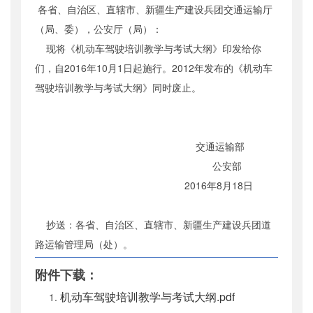
各省、自治区、直辖市、新疆生产建设兵团交通运输厅
公开日期
：
2016年08月30日
（局、委），公安厅（局）：
主题词
：
机动车;驾驶;培训;教学;考试
现将《机动车驾驶培训教学与考试大纲》印发给你
机构分类
：
运输服务司
们，自2016年10月1日起施行。2012年发布的《机动车
主题分类
：
其他
驾驶培训教学与考试大纲》同时废止。
公文类型
：
部文件
交通运输部
公安部
2016年8月18日
抄送：各省、自治区、直辖市、新疆生产建设兵团道
路运输管理局（处）。
附件下载：
机动车驾驶培训教学与考试大纲.pdf