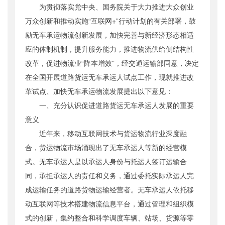
为贯彻落实党中央、国务院关于大力推进大众创业
公开日期
：
2016年09月01日
万众创新和推动实施“互联网+”行动计划的有关部署，鼓
主题词
：
无车承运;创新发展
励无车承运物流创新发展，加快完善与新经济形态相适
机构分类
：
运输服务司
应的体制机制，提升服务能力，推进物流供给侧结构性
主题分类
：
其他
改革，促进物流业“降本增效”，经交通运输部同意，决定
公文类型
：
部办公厅文件
在全国开展道路货运无车承运人试点工作，现就推进改
革试点、加快无车承运物流发展提出以下意见：
一、充分认识促进道路货运无车承运人发展的重要
意义
近年来，移动互联网技术与货运物流行业深度融
合，货运物流市场涌现出了无车承运人等新的经营模
式。无车承运人是以承运人身份与托运人签订运输合
同，承担承运人的责任和义务，通过委托实际承运人完
成运输任务的道路货物运输经营者。无车承运人依托移
动互联网等技术搭建物流信息平台，通过管理和组织模
式的创新，集约整合和科学调度车辆、站场、货源等零