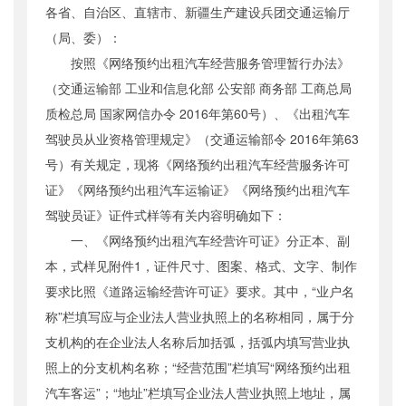
各省、自治区、直辖市、新疆生产建设兵团交通运输厅
公开日期
：
2016年11月07日
（局、委）：
主题词
：
网络预约出租汽车;服务许可证件;式
样
按照《网络预约出租汽车经营服务管理暂行办法》
机构分类
：
运输服务司
（交通运输部 工业和信息化部 公安部 商务部 工商总局
主题分类
：
其他
质检总局 国家网信办令 2016年第60号）、《出租汽车
公文类型
：
部办公厅文件
驾驶员从业资格管理规定》（交通运输部令 2016年第63
号）有关规定，现将《网络预约出租汽车经营服务许可
证》《网络预约出租汽车运输证》《网络预约出租汽车
驾驶员证》证件式样等有关内容明确如下：
一、《网络预约出租汽车经营许可证》分正本、副
本，式样见附件1，证件尺寸、图案、格式、文字、制作
要求比照《道路运输经营许可证》要求。其中，“业户名
称”栏填写应与企业法人营业执照上的名称相同，属于分
支机构的在企业法人名称后加括弧，括弧内填写营业执
照上的分支机构名称；“经营范围”栏填写“网络预约出租
汽车客运”；“地址”栏填写企业法人营业执照上地址，属