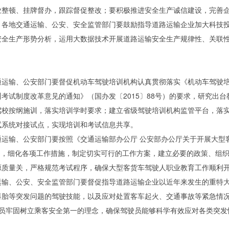
整顿、挂牌督办，跟踪督促整改；要积极推进安全生产诚信建设，完善企
。
各地交通运输、公安、安全监管部门要鼓励指导道路运输企业加大科技
安全生产形势分析，运用大数据技术开展道路运输安全生产规律性、关联
通运输、公安部门要督促机动车驾驶培训机构认真贯彻落实《机动车驾驶
考试制度改革意见的通知》（国办发〔2015〕88号）的要求，研究出
驾校按纲施训，落实培训学时要求；建立省级驾驶培训机构监管平台，落
试系统对接试点，实现培训和考试信息共享。
通运输、公安部门要按照《交通运输部办公厅 公安部办公厅关于开展大型
部门，细化各项工作措施，制定切实可行的工作方案，建立必要的政策、组
源质量关，严格规范考试程序，确保大型客货车驾驶人职业教育工作顺利
运输、公安、安全监管部门要督促指导道路运输企业以近年来发生的重特
爆胎等突发问题的驾驶技能，以及应对处置客车起火、交通事故等紧急情
驶员牢固树立乘客安全第一的理念，确保驾驶员能够科学有效应对各类突发