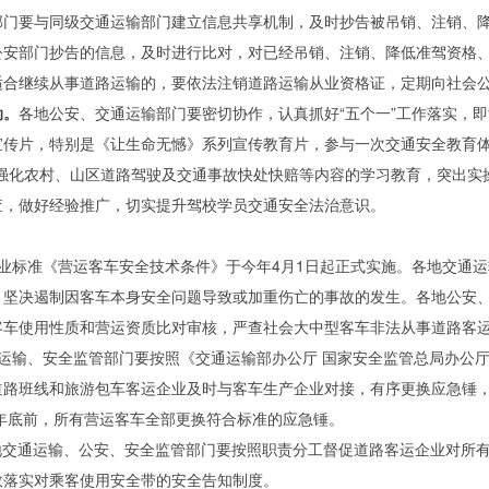
部门要与同级交通运输部门建立信息共享机制，及时抄告被吊销、注销、降
安部门抄告的信息，及时进行比对，对已经吊销、注销、降低准驾资格、
适合继续从事道路运输的，要依法注销道路运输从业资格证，定期向社会
动。
各地公安、交通运输部门要密切协作，认真抓好“五个一”工作落实，
宣传片，特别是《让生命无憾》系列宣传教育片，参与一次交通安全教育
，强化农村、山区道路驾驶及交通事故快处快赔等内容的学习教育，突出实
查，做好经验推广，切实提升驾校学员交通安全法治意识。
业标准《营运客车安全技术条件》于今年4月1日起正式实施。各地交通
，坚决遏制因客车本身安全问题导致或加重伤亡的事故的发生。各地公安
客车使用性质和营运资质比对审核，严查社会大中型客车非法从事道路客
运输、安全监管部门要按照《交通运输部办公厅 国家安全监管总局办公
促道路班线和旅游包车客运企业及时与客车生产企业对接，有序更换应急锤，确
7年底前，所有营运客车全部更换符合标准的应急锤。
地交通运输、公安、安全监管部门要按照职责分工督促道路客运企业对所
效落实对乘客使用安全带的安全告知制度。