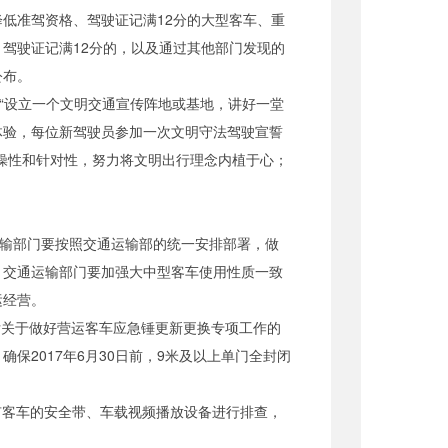
低准驾资格、驾驶证记满12分的大型客车、重
驾驶证记满12分的，以及通过其他部门发现的
公布。
即“设立一个文明交通宣传阵地或基地，讲好一堂
体验，每位新驾驶员参加一次文明守法驾驶宣誓
操性和针对性，努力将文明出行理念内植于心；
运输部门要按照交通运输部的统一安排部署，做
、交通运输部门要加强大中型客车使用性质一致
运经营。
厅关于做好营运客车应急锤更新更换专项工作的
保2017年6月30日前，9米及以上单门全封闭
有客车的安全带、车载视频播放设备进行排查，