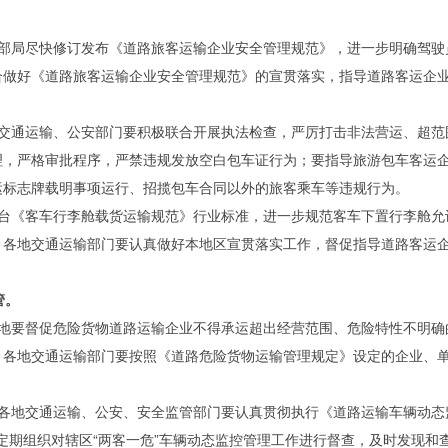
部局尽快修订发布《道路旅客运输企业安全管理规范》，进一步明确驾驶
合做好《道路旅客运输企业安全管理规范》的宣贯落实，指导道路客运企
。
交通运输、公安部门要积极联合开展执法检查，严厉打击非法营运、超范
理，严格审批程序，严禁违规发放空白包车证行为；要指导旅游包车客运
运标志牌载明事项运行、招揽包车合同以外的旅客乘车等违规行为。
台《客车行李舱载货运输规范》行业标准，进一步规范客车下置行李舱允
。各地交通运输部门要认真做好本地区宣贯落实工作，督促指导道路客运
管。
地要督促危险货物道路运输企业不得承运超出经营范围、危险特性不明确
。各地交通运输部门要按照《道路危险货物运输管理规定》设定的企业、
各地交通运输、公安、安全监管部门要认真贯彻执行《道路运输车辆动态监
工，定期组织对辖区“两客一危”车辆动态监控管理工作进行督查，及时发现