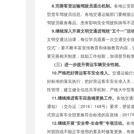
8.完善客货运输驾驶员退出机制。
各地公安
型货车驾驶员信息。各地交通运输部门要根据公
驾驶员吸食毒品、患有影响安全驾驶疾病等不
9.继续深入开展文明交通进驾校“五个一”活
文明交通法治课，每位学员观看一次交通安全
仪式”；要不断丰富宣传教育和体验教育内容
要完善相关制度，鼓励工作创新，加强督导检
（三）进一步提升营运车辆安全性能。
10.严格把好营运客车安全准入。
交通运输行
好标准的落实执行，把好营运客车安全准入关
性管理，建立健全信息共享机制，严格大中型
11.继续推进客车应急锤更换工作。
各地交通
通知》（交办运〔2016〕148号）要求，督
式营运客车全部更换符合标准的应急锤；201
12.继续开展“安全带-生命带”专项活动。
各
对损毁或不能正常使用的要及时修复更换，有