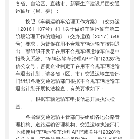
各省、自治区、直辖市、新疆生产建设兵团交通
公开日期
：
2017年06月06日
运输厅（局、委）：
主题词
：
车辆运输车;申报信息;执法检查
按照《车辆运输车治理工作方案》（交办运
机构分类
：
运输服务司
〔2016〕107号）和《关于做好车辆运输车第二
主题分类
：
安全质量
阶段治理工作的通知》（交办运函〔2017〕546
公文类型
：
部办公厅函
号）要求，为督促在用不合规车辆运输车按期退
出，部组织开发了在用不合规车辆运输车信息申
报录入系统、“车辆运输车治理APP”和“12328”微
信公众号，督促企业制定了在用不合规车辆运输
车退出计划，请各省（区、市）交通运输主管部
门组织各地交通运输部门根据不合规车辆运输车
退出计划开展执法检查，有关要求如下：
一、根据车辆运输车申报信息开展执法检
查。
各省级交通运输主管部门要组织各地公路管
理机构、道路运输管理机构、交通运输执法部门
下载使用“车辆运输车治理APP”或关注“12328”微