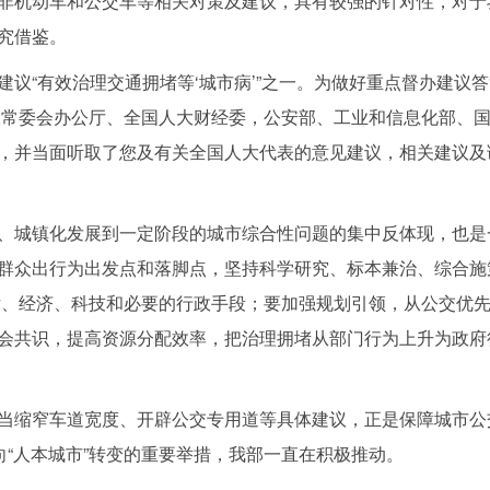
非机动车和公交车等相关对策及建议，具有较强的针对性，对于
究借鉴。
“有效治理交通拥堵等‘城市病’”之一。为做好重点督办建议
大常委会办公厅、全国人大财经委，公安部、工业和信息化部、国
，并当面听取了您及有关全国人大代表的意见建议，相关建议及
城镇化发展到一定阶段的城市综合性问题的集中反体现，也是
群众出行为出发点和落脚点，坚持科学研究、标本兼治、综合施
用法律、经济、科技和必要的行政手段；要加强规划引领，从公交优
会共识，提高资源分配效率，把治理拥堵从部门行为上升为政府
缩窄车道宽度、开辟公交专用道等具体建议，正是保障城市公
向“人本城市”转变的重要举措，我部一直在积极推动。